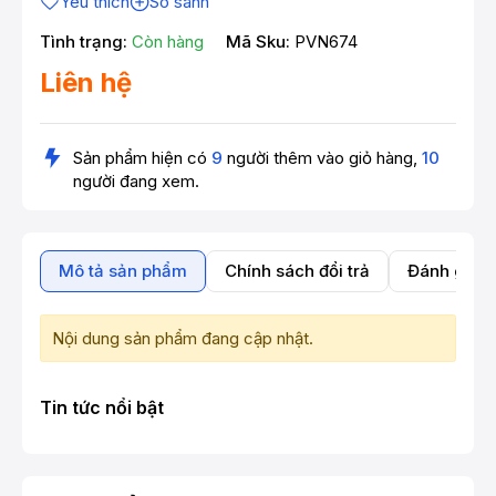
Yêu thích
So sánh
Tình trạng:
Còn hàng
Mã Sku:
PVN674
Liên hệ
Sản phẩm hiện có
9
người thêm vào giỏ hàng,
10
người đang xem.
Mô tả sản phẩm
Chính sách đổi trả
Đánh giá 
Nội dung sản phẩm đang cập nhật.
Tin tức nổi bật