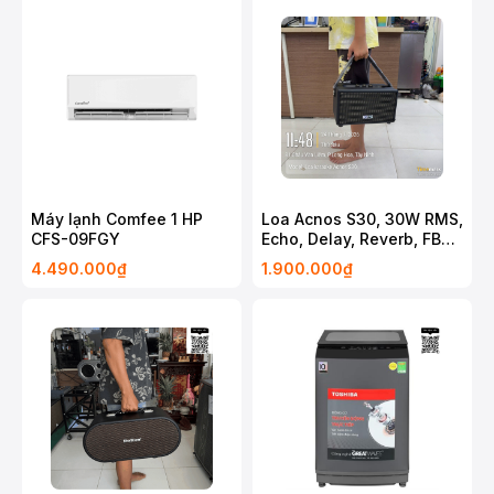
Máy lạnh Comfee 1 HP
Loa Acnos S30, 30W RMS,
CFS-09FGY
Echo, Delay, Reverb, FBX
chống hú, Bluetooth 5.0,
4.490.000₫
1.900.000₫
USB Type A, jack 3.5 mm,
USB C