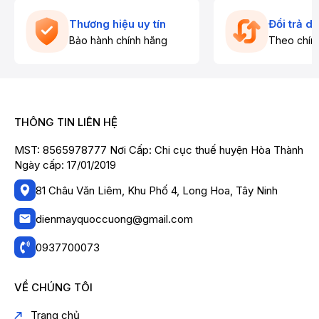
Thương hiệu uy tín
Đổi trả d
Bảo hành chính hãng
Theo chín
THÔNG TIN LIÊN HỆ
MST: 8565978777 Nơi Cấp: Chi cục thuế huyện Hòa Thành
Ngày cấp: 17/01/2019
81 Châu Văn Liêm, Khu Phố 4, Long Hoa, Tây Ninh
dienmayquoccuong@gmail.com
0937700073
VỀ CHÚNG TÔI
Trang chủ