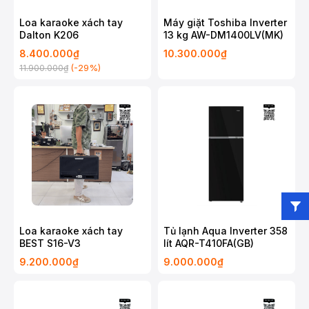
Loa karaoke xách tay
Máy giặt Toshiba Inverter
Dalton K206
13 kg AW-DM1400LV(MK)
8.400.000₫
10.300.000₫
(-29%)
11.900.000₫
Loa karaoke xách tay
Tủ lạnh Aqua Inverter 358
BEST S16-V3
lít AQR-T410FA(GB)
9.200.000₫
9.000.000₫