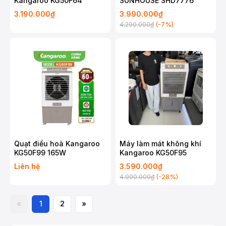
Kangaroo KG50F64
SUNHOUSE SHD7776
3.190.000₫
3.990.000₫
(-7%)
4.290.000₫
Quạt điều hoà Kangaroo
Máy làm mát không khí
KG50F99 165W
Kangaroo KG50F95
Liên hệ
3.590.000₫
(-28%)
4.990.000₫
«
1
2
»