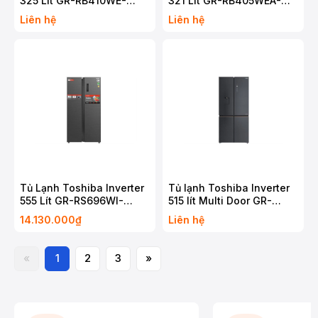
325 Lít GR-RB410WE-
321 Lít GR-RB405WEA-
PMV(37)-SG
PMV(06)-MG
Liên hệ
Liên hệ
Tủ Lạnh Toshiba Inverter
Tủ lạnh Toshiba Inverter
555 Lít GR-RS696WI-
515 lít Multi Door GR-
PMV(60)-AG
RF675WI-PMV(06)-MG
14.130.000₫
Liên hệ
«
1
2
3
»