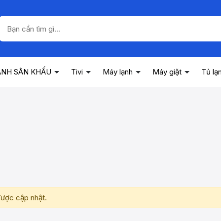
ANH SÂN KHẤU
Tivi
Máy lạnh
Máy giặt
Tủ lạ
ược cập nhật.