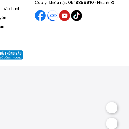
Góp ý, khiếu nại:
0918359910
(Nhánh 3)
và bảo hành
yển
oán