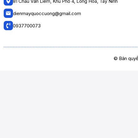
81 Châu Văn Liêm, Khu Phố 4, Long Hoa, Tây Ninh
dienmayquoccuong@gmail.com
0937700073
© Bản quyề