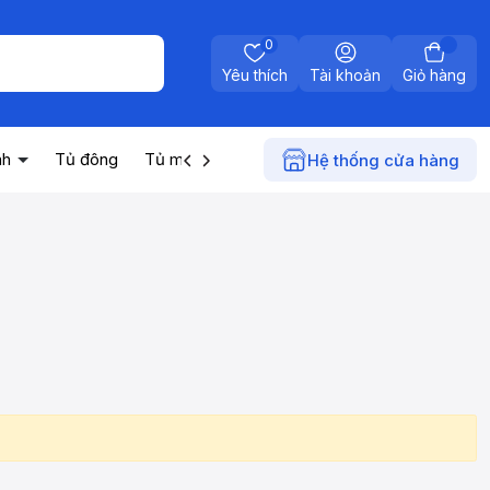
0
Yêu thích
Tài khoản
Giỏ hàng
nh
Tủ đông
Tủ mát
Máy nước nóng
Điện gia dụn
Hệ thống cửa hàng