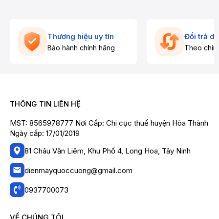
Thương hiệu uy tín
Đổi trả d
Bảo hành chính hãng
Theo chín
THÔNG TIN LIÊN HỆ
MST: 8565978777 Nơi Cấp: Chi cục thuế huyện Hòa Thành
Ngày cấp: 17/01/2019
81 Châu Văn Liêm, Khu Phố 4, Long Hoa, Tây Ninh
dienmayquoccuong@gmail.com
0937700073
VỀ CHÚNG TÔI