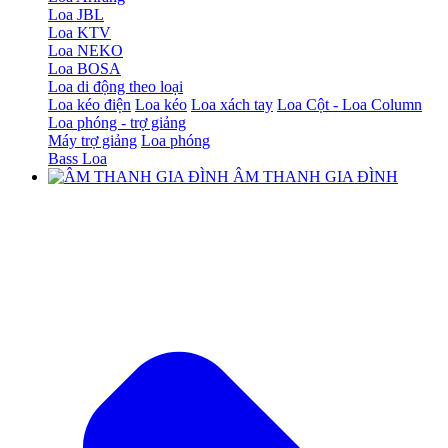
Loa JBL
Loa KTV
Loa NEKO
Loa BOSA
Loa di động theo loại
Loa kéo điện
Loa kéo
Loa xách tay
Loa Cột - Loa Column
Loa phóng - trợ giảng
Máy trợ giảng
Loa phóng
Bass Loa
ÂM THANH GIA ĐÌNH