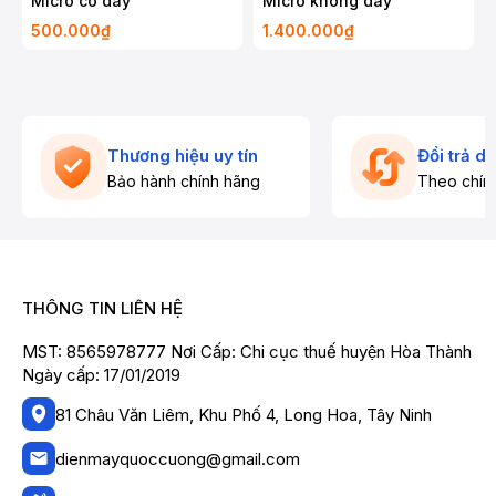
Micro có dây
Micro không dây
500.000₫
1.400.000₫
Thương hiệu uy tín
Đổi trả d
Bảo hành chính hãng
Theo chín
THÔNG TIN LIÊN HỆ
MST: 8565978777 Nơi Cấp: Chi cục thuế huyện Hòa Thành
Ngày cấp: 17/01/2019
81 Châu Văn Liêm, Khu Phố 4, Long Hoa, Tây Ninh
dienmayquoccuong@gmail.com