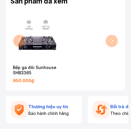
Sản phẩm đã xem
Bếp ga đôi Sunhouse
SHB3365
950.000₫
Thương hiệu uy tín
Đổi trả d
Bảo hành chính hãng
Theo chín