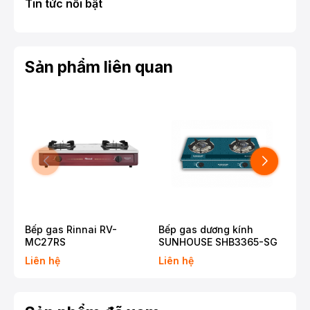
Tin tức nổi bật
Sản phẩm liên quan
Bếp gas Rinnai RV-
Bếp gas dương kính
Bếp
MC27RS
SUNHOUSE SHB3365-SG
Su
Liên hệ
Liên hệ
Liê