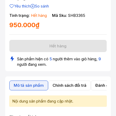
Yêu thích
So sánh
Tình trạng:
Hết hàng
Mã Sku:
SHB3365
950.000₫
Hết hàng
Sản phẩm hiện có
5
người thêm vào giỏ hàng,
9
người đang xem.
Mô tả sản phẩm
Chính sách đổi trả
Đánh giá 
Nội dung sản phẩm đang cập nhật.