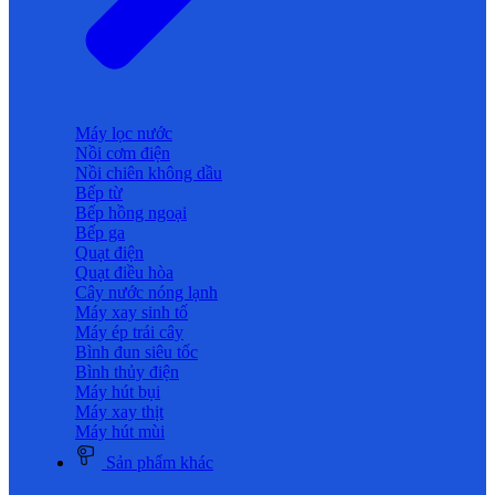
Máy lọc nước
Nồi cơm điện
Nồi chiên không dầu
Bếp từ
Bếp hồng ngoại
Bếp ga
Quạt điện
Quạt điều hòa
Cây nước nóng lạnh
Máy xay sinh tố
Máy ép trái cây
Bình đun siêu tốc
Bình thủy điện
Máy hút bụi
Máy xay thịt
Máy hút mùi
Sản phẩm khác