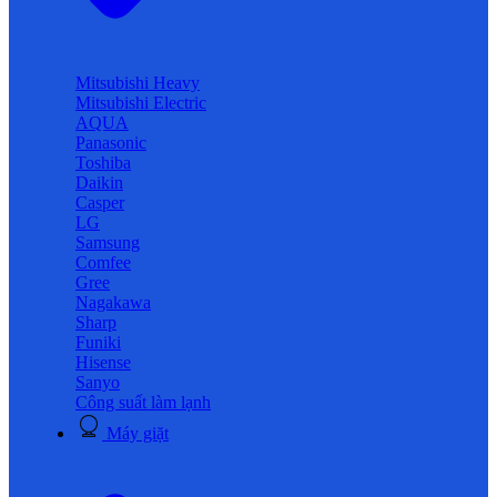
Mitsubishi Heavy
Mitsubishi Electric
AQUA
Panasonic
Toshiba
Daikin
Casper
LG
Samsung
Comfee
Gree
Nagakawa
Sharp
Funiki
Hisense
Sanyo
Công suất làm lạnh
Máy giặt