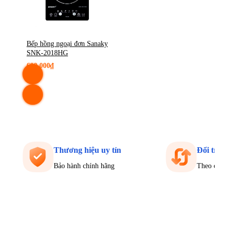
Bếp hồng ngoại đơn Sanaky
SNK-2018HG
690.000₫
Thương hiệu uy tín
Đổi trả 
Bảo hành chính hãng
Theo chính