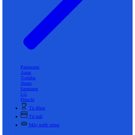
Panasonic
Aqua
Toshiba
Sharp
Samsung
LG
Hitachi
Tủ đông
Tủ mát
Máy nước nóng