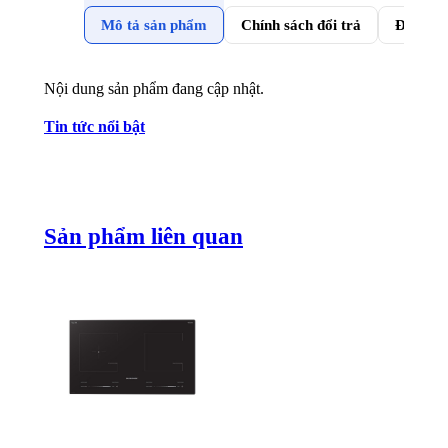
Mô tả sản phẩm
Chính sách đổi trả
Đánh gi
Nội dung sản phẩm đang cập nhật.
Tin tức nổi bật
Sản phẩm liên quan