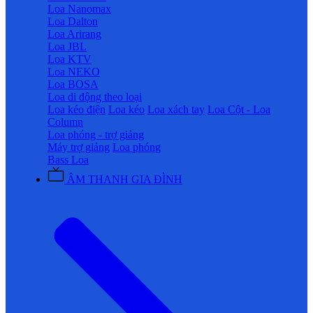
Loa Nanomax
Loa Dalton
Loa Arirang
Loa JBL
Loa KTV
Loa NEKO
Loa BOSA
Loa di động theo loại
Loa kéo điện
Loa kéo
Loa xách tay
Loa Cột - Loa
Column
Loa phóng - trợ giảng
Máy trợ giảng
Loa phóng
Bass Loa
ÂM THANH GIA ĐÌNH