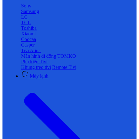
Sony
Samsung
LG
TCL
Toshiba
Xiaomi
Coocaa
Casper
Tivi Aqua
Màn hình di động TOMKO
Phụ kiện Tivi
Khung treo tivi
Remote Tivi
Máy lạnh