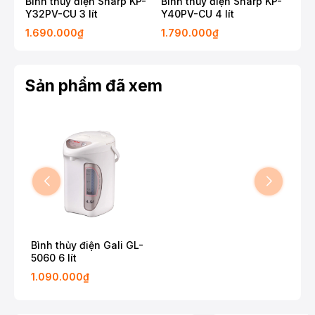
Bình thủy điện Sharp KP-
Bình thủy điện Sharp KP-
Bìn
Y32PV-CU 3 lít
Y40PV-CU 4 lít
NC-
1.690.000₫
1.790.000₫
2.2
Sản phẩm đã xem
Bình thủy điện Gali GL-
5060 6 lít
1.090.000₫