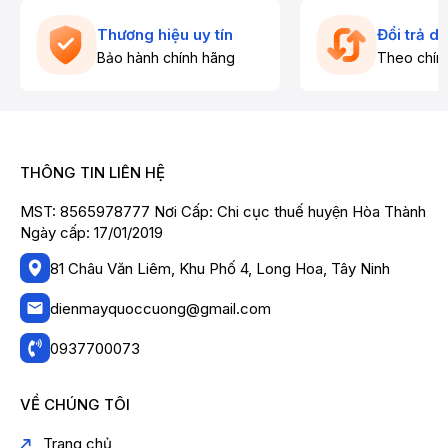
Thương hiệu uy tín
Đổi trả d
Bảo hành chính hãng
Theo chín
THÔNG TIN LIÊN HỆ
MST: 8565978777 Nơi Cấp: Chi cục thuế huyện Hòa Thành
Ngày cấp: 17/01/2019
81 Châu Văn Liêm, Khu Phố 4, Long Hoa, Tây Ninh
dienmayquoccuong@gmail.com
0937700073
VỀ CHÚNG TÔI
Trang chủ