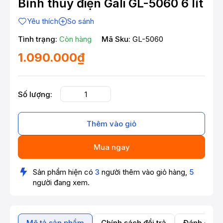
Bình thủy điện Gali GL-5060 6 lít
Yêu thích
So sánh
Tình trạng:
Còn hàng
Mã Sku:
GL-5060
1.090.000₫
Số lượng:
Thêm vào giỏ
Mua ngay
Sản phẩm hiện có
3
người thêm vào giỏ hàng,
5
người đang xem.
Mô tả sản phẩm
Chính sách đổi trả
Đánh giá 