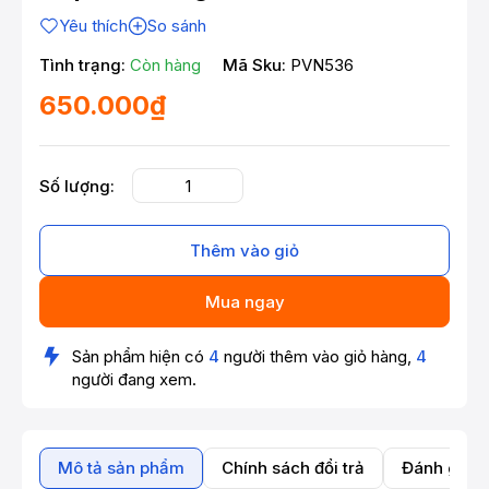
Yêu thích
So sánh
Tình trạng:
Còn hàng
Mã Sku:
PVN536
650.000₫
Số lượng:
Thêm vào giỏ
Mua ngay
Sản phẩm hiện có
4
người thêm vào giỏ hàng,
4
người đang xem.
Mô tả sản phẩm
Chính sách đổi trả
Đánh giá 