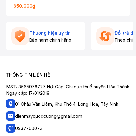
650.000₫
Thương hiệu uy tín
Đổi trả d
Bảo hành chính hãng
Theo chín
THÔNG TIN LIÊN HỆ
MST: 8565978777 Nơi Cấp: Chi cục thuế huyện Hòa Thành
Ngày cấp: 17/01/2019
81 Châu Văn Liêm, Khu Phố 4, Long Hoa, Tây Ninh
dienmayquoccuong@gmail.com
0937700073