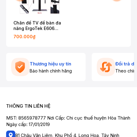
Chân đế TV để bàn đa
năng ErgoTek E606
32″-55″ inch – Mặt Kính
700.000₫
Cường Lực
Thương hiệu uy tín
Đổi trả d
Bảo hành chính hãng
Theo chín
THÔNG TIN LIÊN HỆ
MST: 8565978777 Nơi Cấp: Chi cục thuế huyện Hòa Thành
Ngày cấp: 17/01/2019
81 Châu Văn Liêm, Khu Phố 4, Long Hoa, Tây Ninh