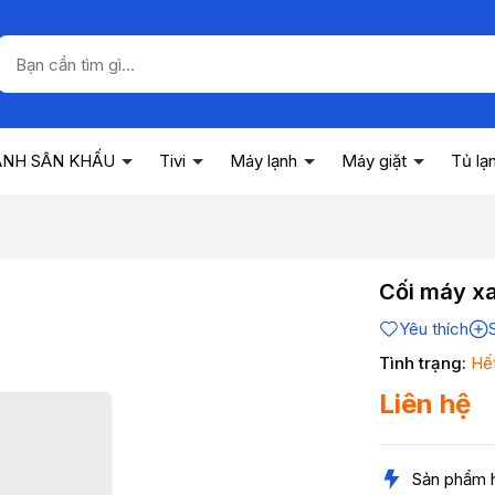
ANH SÂN KHẤU
Tivi
Máy lạnh
Máy giặt
Tủ lạ
Cối máy 
Yêu thích
Tình trạng:
Hế
Liên hệ
Sản phẩm 