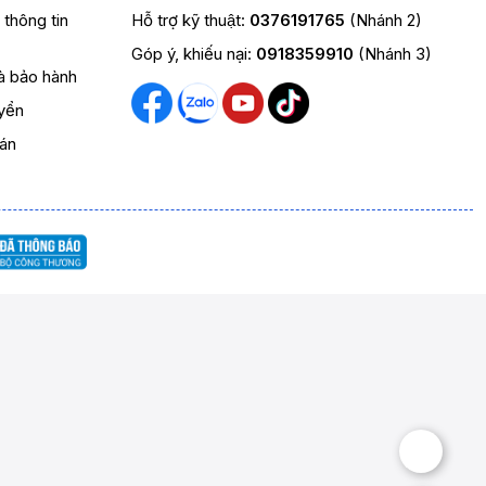
t thông tin
Hỗ trợ kỹ thuật:
0376191765
(Nhánh 2)
Góp ý, khiếu nại:
0918359910
(Nhánh 3)
và bảo hành
yển
oán