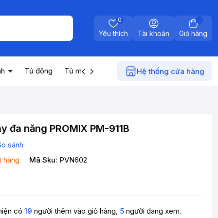
0
Yêu thích
Tài khoản
Giỏ hàng
nh
Tủ đông
Tủ mát
Máy nước nóng
Điện gia dụn
Hệ thống cửa hàng
xay đa năng PROMIX PM-911B
So sánh
t hàng
Mã Sku:
PVN602
hiện có
19
người thêm vào giỏ hàng,
5
người đang xem.