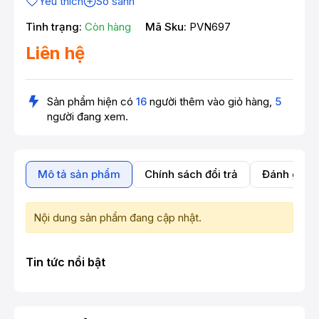
Yêu thích
So sánh
Tình trạng:
Còn hàng
Mã Sku:
PVN697
Liên hệ
Sản phẩm hiện có
16
người thêm vào giỏ hàng,
5
người đang xem.
Mô tả sản phẩm
Chính sách đổi trả
Đánh giá 
Nội dung sản phẩm đang cập nhật.
Tin tức nổi bật