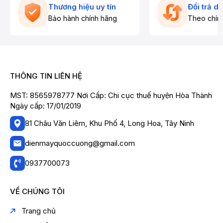
Thương hiệu uy tín
Đổi trả d
Bảo hành chính hãng
Theo chín
THÔNG TIN LIÊN HỆ
MST: 8565978777 Nơi Cấp: Chi cục thuế huyện Hòa Thành
Ngày cấp: 17/01/2019
81 Châu Văn Liêm, Khu Phố 4, Long Hoa, Tây Ninh
dienmayquoccuong@gmail.com
0937700073
VỀ CHÚNG TÔI
Trang chủ