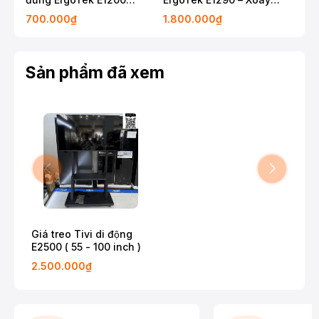
32″-55″
ngang / dọc
700.000₫
1.800.000₫
20
Sản phẩm đã xem
Giá treo Tivi di động
E2500 ( 55 - 100 inch )
2.500.000₫