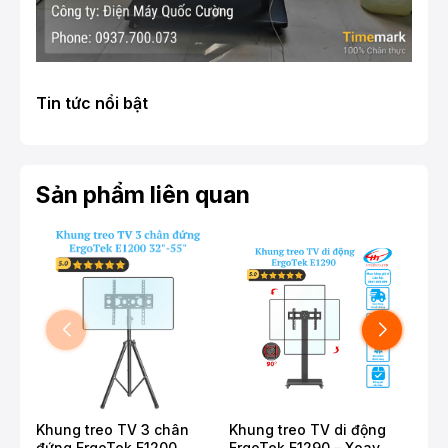
Tin tức nổi bật
Sản phẩm liên quan
Khung treo TV 3 chân
Khung treo TV di động
Khu
đứng ErgoTek E1200
ErgoTek E1290 – Xoay
32-