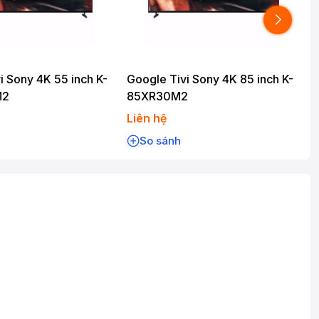
i Sony 4K 55 inch K-
Google Tivi Sony 4K 85 inch K-
G
M2
85XR30M2
Liên hệ
L
So sánh