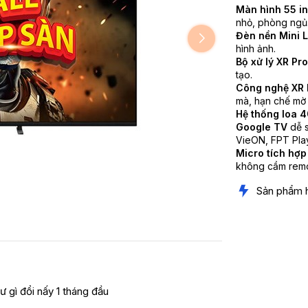
Màn hình 55 i
nhỏ, phòng ngủ
Đèn nền Mini 
hình ảnh.
Bộ xử lý XR Pr
tạo.
Công nghệ XR 
mà, hạn chế mờ
Hệ thống loa 
Google TV
dễ 
VieON, FPT Play,
Micro tích hợp 
không cầm remo
Sản phẩm 
ư gì đổi nấy 1 tháng đầu