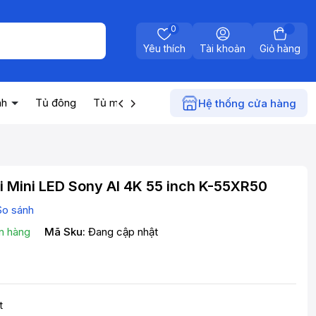
0
Yêu thích
Tài khoản
Giỏ hàng
nh
Tủ đông
Tủ mát
Máy nước nóng
Điện gia dụn
Hệ thống cửa hàng
i Mini LED Sony AI 4K 55 inch K-55XR50
So sánh
n hàng
Mã Sku:
Đang cập nhật
t