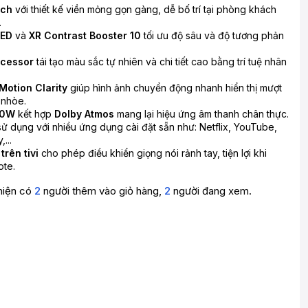
nch
với thiết kế viền mỏng gọn gàng, dễ bố trí tại phòng khách
.
LED
và
XR Contrast Booster 10
tối ưu độ sâu và độ tương phản
ocessor
tái tạo màu sắc tự nhiên và chi tiết cao bằng trí tuệ nhân
Motion Clarity
giúp hình ảnh chuyển động nhanh hiển thị mượt
 nhòe.
40W
kết hợp
Dolby Atmos
mang lại hiệu ứng âm thanh chân thực.
sử dụng với nhiều ứng dụng cài đặt sẵn như: Netflix, YouTube,
...
trên tivi
cho phép điều khiển giọng nói rảnh tay, tiện lợi khi
te.
hiện có
2
người thêm vào giỏ hàng,
2
người đang xem.