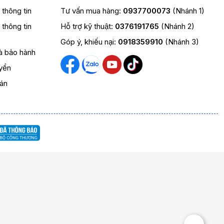
t thông tin
Tư vấn mua hàng:
0937700073
(Nhánh 1)
t thông tin
Hỗ trợ kỹ thuật:
0376191765
(Nhánh 2)
Góp ý, khiếu nại:
0918359910
(Nhánh 3)
và bảo hành
yển
oán