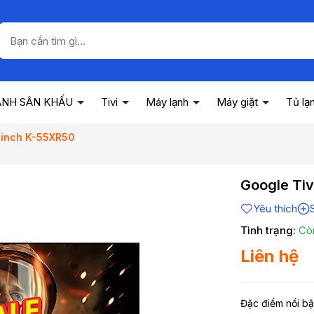
ANH SÂN KHẤU
Tivi
Máy lạnh
Máy giặt
Tủ lạ
5 inch K-55XR50
Google Tiv
Yêu thích
Tình trạng:
Cò
Liên hệ
Đặc điểm nổi bậ