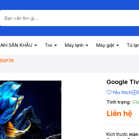
ANH SÂN KHẤU
Tivi
Máy lạnh
Máy giặt
Tủ lạ
 55P7K
Google Tiv
Yêu thích
Tình trạng:
Cò
Liên hệ
Kích thước
màn 