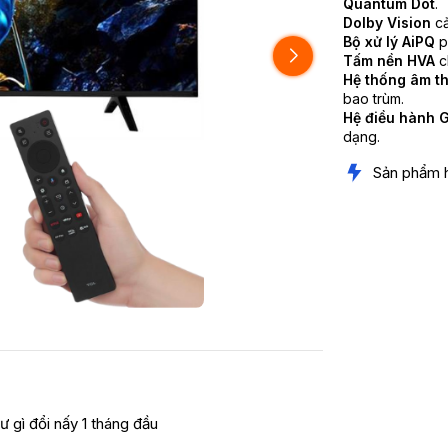
Quantum Dot
.
Dolby Vision
cả
Bộ xử lý AiPQ
p
Tấm nền HVA
c
Hệ thống âm 
bao trùm.
Hệ điều hành 
dạng.
Sản phẩm 
ư gì đổi nấy 1 tháng đầu