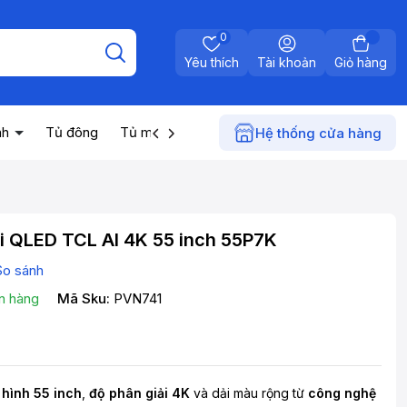
0
Yêu thích
Tài khoản
Giỏ hàng
nh
Tủ đông
Tủ mát
Máy nước nóng
Điện gia dụn
Hệ thống cửa hàng
i QLED TCL AI 4K 55 inch 55P7K
So sánh
n hàng
Mã Sku:
PVN741
hình 55 inch
,
độ phân giải 4K
và dải màu rộng từ
công nghệ