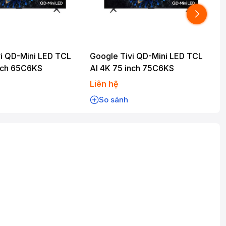
i QD-Mini LED TCL
Google Tivi QD-Mini LED TCL
inch 65C6KS
AI 4K 75 inch 75C6KS
Liên hệ
L
So sánh