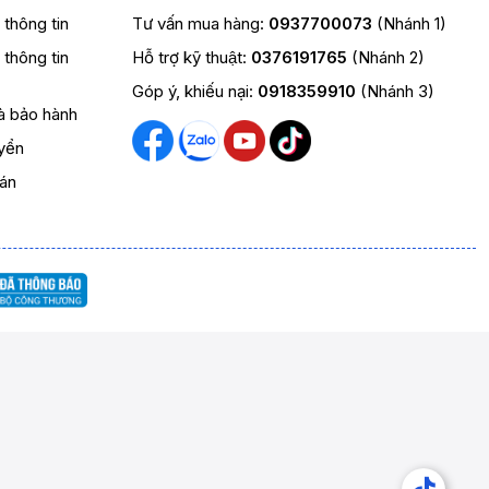
t thông tin
Tư vấn mua hàng:
0937700073
(Nhánh 1)
t thông tin
Hỗ trợ kỹ thuật:
0376191765
(Nhánh 2)
Góp ý, khiếu nại:
0918359910
(Nhánh 3)
và bảo hành
yển
oán