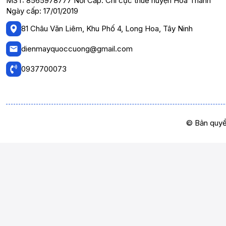
MST: 8565978777 Nơi Cấp: Chi cục thuế huyện Hòa Thành
Ngày cấp: 17/01/2019
81 Châu Văn Liêm, Khu Phố 4, Long Hoa, Tây Ninh
dienmayquoccuong@gmail.com
0937700073
© Bản quyề