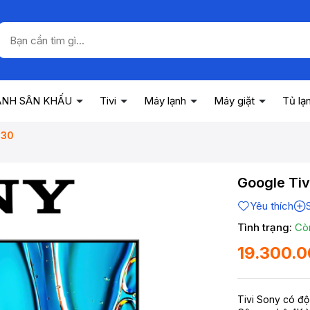
ANH SÂN KHẤU
Tivi
Máy lạnh
Máy giặt
Tủ lạ
S30
Google Tiv
Yêu thích
Tình trạng:
Cò
19.300.
Tivi Sony có độ 