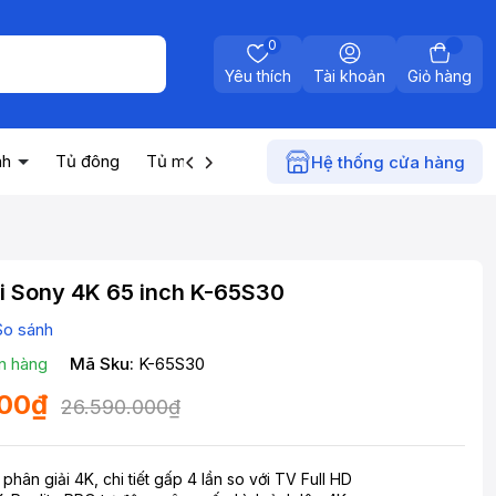
0
Yêu thích
Tài khoản
Giỏ hàng
nh
Tủ đông
Tủ mát
Máy nước nóng
Điện gia dụn
Hệ thống cửa hàng
i Sony 4K 65 inch K-65S30
So sánh
n hàng
Mã Sku:
K-65S30
000₫
26.590.000₫
phân giải 4K, chi tiết gấp 4 lần so với TV Full HD