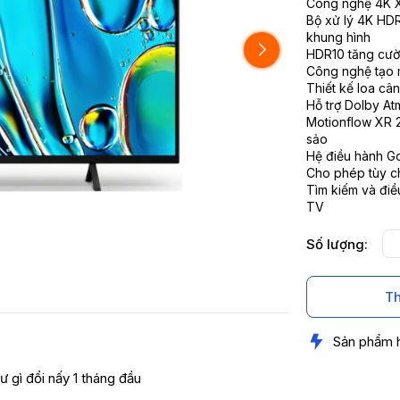
Công nghệ 4K X
Bộ xử lý 4K HDR
khung hình
HDR10 tăng cườn
Công nghệ tạo m
Thiết kế loa c
Hỗ trợ Dolby Atm
Motionflow XR 
sảo
Hệ điều hành G
Cho phép tùy ch
Tìm kiếm và điề
TV
Số lượng:
Th
Sản phẩm 
ư gì đổi nấy 1 tháng đầu