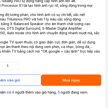
-Reality PRO tự động nâng cấp hình ảnh lên 4K
 Processor X1 tái tạo hình ảnh rực rỡ, sống động trong mọi
g độ tương phản, cho hình ảnh có sự chi tiết, sắc nét
àu Triluminos PRO với hơn 1 tỷ màu sắc sống động
ân bằng X-Balanced Speaker cho âm thanh chất lượng cao
os, DTS Digital Surround, S-Master Digital Amplifier
200, Auto mode cho hình ảnh chuyển động nhanh mượt mà, sắc
oogle TV quen thuộc có giao diện cực đơn giản, dễ sử dụng
ọn âm thanh theo nội dung xem phim, ca nhạc, bóng đá,...
u khiển TV bằng cách nói "OK google + câu lệnh" trực tiếp vào
êm vào giỏ
Mua ngay
hiện có
6
người thêm vào giỏ hàng,
5
người đang xem.