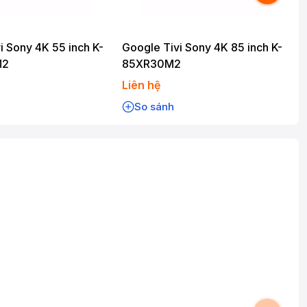
i Sony 4K 55 inch K-
Google Tivi Sony 4K 85 inch K-
G
M2
85XR30M2
Liên hệ
L
So sánh