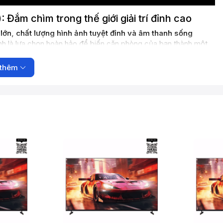
Đắm chìm trong thế giới giải trí đỉnh cao
 lớn, chất lượng hình ảnh tuyệt đỉnh và âm thanh sống
h là lựa chọn hoàn hảo để biến căn phòng của bạn thành một
thêm
i trí, chơi game cực đã mắt với màn hình lớn, cho bạn cảm giác
 hiển thị hình ảnh sắc nét gấp 4 lần Full HD, chi tiết rõ ràng,
 chất lượng hình ảnh từ mọi nguồn phát lên gần chuẩn 4K, cho
i nhất.
i màu rộng hơn, cho hình ảnh sống động, chân thực như cuộc
iảm mờ nhòe, cho hình ảnh chuyển động mượt mà, đặc biệt là
ính.
o và DTS Digital Surround mang đến âm thanh đa chiều, cho