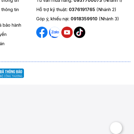
t thông tin
Tư vấn mua hàng:
0937700073
(Nhánh 1)
t thông tin
Hỗ trợ kỹ thuật:
0376191765
(Nhánh 2)
Góp ý, khiếu nại:
0918359910
(Nhánh 3)
và bảo hành
yển
oán