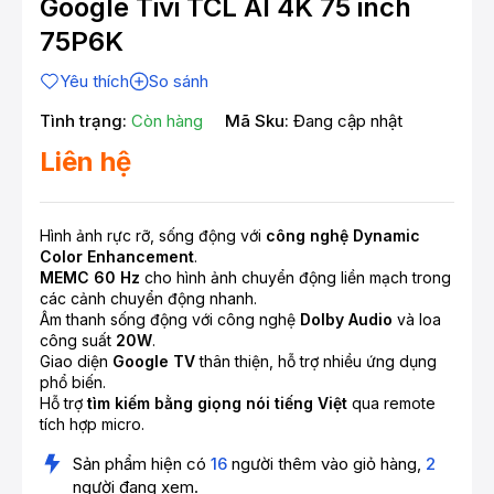
Google Tivi TCL AI 4K 75 inch
75P6K
Yêu thích
So sánh
Tình trạng:
Còn hàng
Mã Sku:
Đang cập nhật
Liên hệ
Hình ảnh rực rỡ, sống động với
công nghệ Dynamic
Color Enhancement
.
MEMC 60 Hz
cho hình ảnh chuyển động liền mạch trong
các cảnh chuyển động nhanh.
Âm thanh sống động với công nghệ
Dolby Audio
và loa
công suất
20W
.
Giao diện
Google TV
thân thiện, hỗ trợ nhiều ứng dụng
phổ biến.
Hỗ trợ
tìm kiếm bằng giọng nói tiếng Việt
qua remote
tích hợp micro.
Sản phẩm hiện có
16
người thêm vào giỏ hàng,
2
người đang xem.