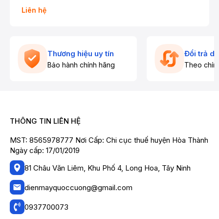
Liên hệ
Thương hiệu uy tín
Đổi trả d
Bảo hành chính hãng
Theo chín
THÔNG TIN LIÊN HỆ
MST: 8565978777 Nơi Cấp: Chi cục thuế huyện Hòa Thành
Ngày cấp: 17/01/2019
81 Châu Văn Liêm, Khu Phố 4, Long Hoa, Tây Ninh
dienmayquoccuong@gmail.com
0937700073