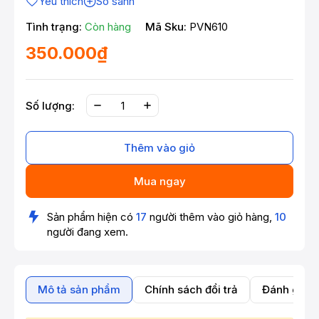
Yêu thích
So sánh
Tình trạng:
Còn hàng
Mã Sku:
PVN610
350.000₫
Số lượng:
Thêm vào giỏ
Mua ngay
Sản phẩm hiện có
17
người thêm vào giỏ hàng,
10
người đang xem.
Mô tả sản phẩm
Chính sách đổi trả
Đánh giá 