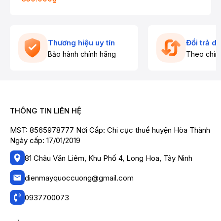
Thương hiệu uy tín
Đổi trả d
Bảo hành chính hãng
Theo chín
THÔNG TIN LIÊN HỆ
MST: 8565978777 Nơi Cấp: Chi cục thuế huyện Hòa Thành
Ngày cấp: 17/01/2019
81 Châu Văn Liêm, Khu Phố 4, Long Hoa, Tây Ninh
dienmayquoccuong@gmail.com
0937700073