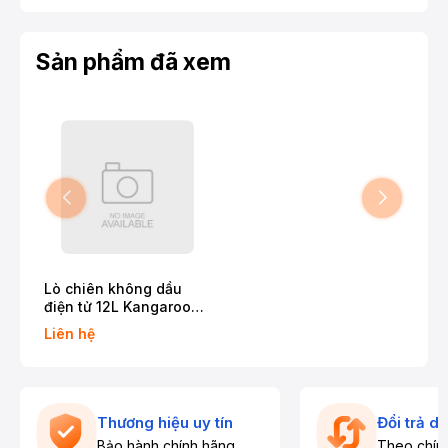
Sản phẩm đã xem
Lò chiên không dầu
điện tử 12L Kangaroo
KG12AF1A
Liên hệ
Thương hiệu uy tín
Đổi trả d
Bảo hành chính hãng
Theo chín