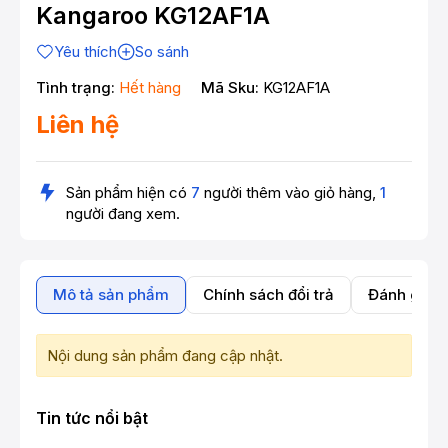
Kangaroo KG12AF1A
Yêu thích
So sánh
Tình trạng:
Hết hàng
Mã Sku:
KG12AF1A
Liên hệ
Sản phẩm hiện có
7
người thêm vào giỏ hàng,
1
người đang xem.
Mô tả sản phẩm
Chính sách đổi trả
Đánh giá 
Nội dung sản phẩm đang cập nhật.
Tin tức nổi bật