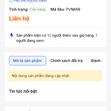
Yêu thích
So sánh
Tình trạng:
Còn hàng
Mã Sku:
PVN668
Liên hệ
Sản phẩm hiện có
12
người thêm vào giỏ hàng,
1
người đang xem.
Mô tả sản phẩm
Chính sách đổi trả
Đánh giá 
Nội dung sản phẩm đang cập nhật.
Tin tức nổi bật