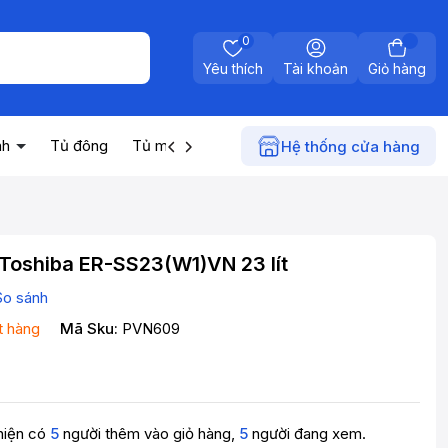
0
Yêu thích
Tài khoản
Giỏ hàng
nh
Tủ đông
Tủ mát
Máy nước nóng
Điện gia dụn
Hệ thống cửa hàng
 Toshiba ER-SS23(W1)VN 23 lít
So sánh
t hàng
Mã Sku:
PVN609
hiện có
5
người thêm vào giỏ hàng,
5
người đang xem.