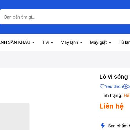
ANH SÂN KHẤU
Tivi
Máy lạnh
Máy giặt
Tủ lạ
Lò vi sóng
Yêu thích
Tình trạng:
Hế
Liên hệ
Sản phẩm 