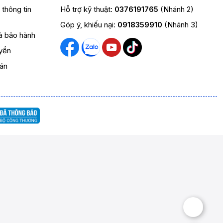
t thông tin
Hỗ trợ kỹ thuật:
0376191765
(Nhánh 2)
Góp ý, khiếu nại:
0918359910
(Nhánh 3)
và bảo hành
yển
oán