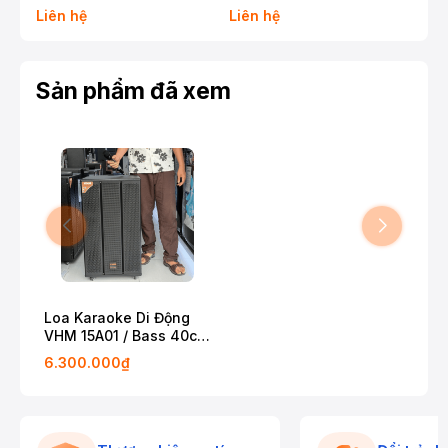
30W
Liên hệ
Liên hệ
8.
Sản phẩm đã xem
Loa Karaoke Di Động
VHM 15A01 / Bass 40cm
/ 200W
6.300.000₫