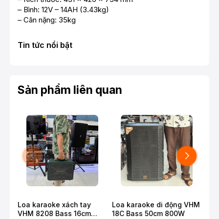
– Bình: 12V – 14AH (3.43kg)
– Cân nặng: 35kg
Tin tức nổi bật
Sản phẩm liên quan
Loa karaoke xách tay
Loa karaoke di động VHM
Loa
VHM 8208 Bass 16cm
18C Bass 50cm 800W
Lớn