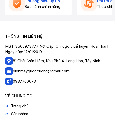
Thương hiệu uy tín
Đổi trả d
Bảo hành chính hãng
Theo chín
THÔNG TIN LIÊN HỆ
MST: 8565978777 Nơi Cấp: Chi cục thuế huyện Hòa Thành
Ngày cấp: 17/01/2019
81 Châu Văn Liêm, Khu Phố 4, Long Hoa, Tây Ninh
dienmayquoccuong@gmail.com
0937700073
VỀ CHÚNG TÔI
Trang chủ
Sản phẩm