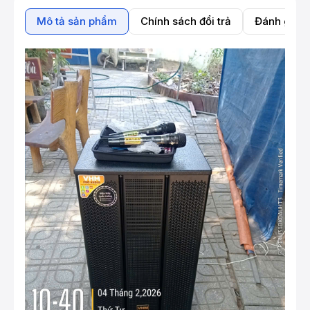
Mô tả sản phẩm
Chính sách đổi trả
Đánh giá 