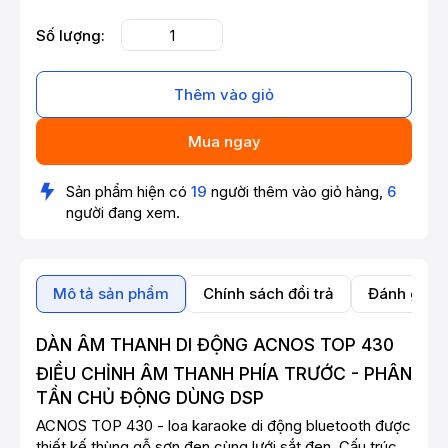
Số lượng:
Thêm vào giỏ
Mua ngay
Sản phẩm hiện có
19
người thêm vào giỏ hàng,
6
người đang xem.
Mô tả sản phẩm
Chính sách đổi trả
Đánh giá 
DÀN ÂM THANH DI ĐỘNG ACNOS TOP 430
ĐIỀU CHỈNH ÂM THANH PHÍA TRƯỚC - PHÂN
TẦN CHỦ ĐỘNG DÙNG DSP
ACNOS TOP 430 - loa karaoke di động bluetooth được
thiết kế thùng gỗ sơn đen cùng lưới sắt đen. Cấu trúc