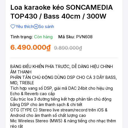
Loa karaoke kéo SONCAMEDIA
TOP430 / Bass 40cm / 300W
Yêu thích
So sánh
Tình trạng:
Còn hàng
Mã Sku:
PVN608
6.490.000₫
9.890.000₫
BẢNG ĐIỀU KHIỂN PHÍA TRƯỚC, DỄ DÀNG HIỆU CHỈNH
ÂM THANH
PHÂN TẦN CHỦ ĐỘNG DÙNG DSP CHO CẢ 3 DÃY BASS,
MID, TREBLE
Tích hợp vang số DSP, giải mã DAC 24bit cho hiệu ứng
Echo & Reverb cao cấp
Cấu trúc loa 3 đường tiếng kết hợp phân tần chủ động
bằng DSP cho âm thanh sạch & chi tiết
OTG (TYPE C) Stereo live stream/record trên iOS &
Android cho âm thanh số chất lượng cao
Mic Wireless Stereo (MWS) & nâng tiếng cho nhạc thêm
réo rắt