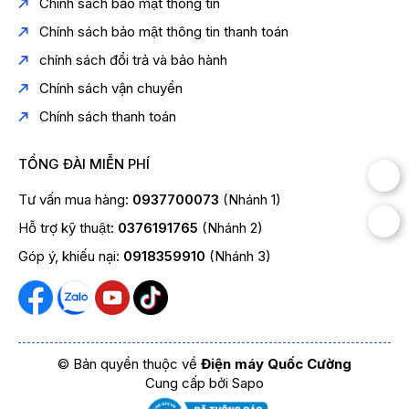
Chính sách bảo mật thông tin
độc đáo chỉ với 2 thiết bị loa di động đơn giản, chất âm
Chính sách bảo mật thông tin thanh toán
Stereo vô cùng sống động trong không gian 3D
chính sách đổi trả và bảo hành
Chính sách vận chuyển
Chính sách thanh toán
TỔNG ĐÀI MIỄN PHÍ
Tư vấn mua hàng:
0937700073
(Nhánh 1)
Hỗ trợ kỹ thuật:
0376191765
(Nhánh 2)
Góp ý, khiếu nại:
0918359910
(Nhánh 3)
BẢNG ĐIỀU KHIỂN PHÍA TRƯỚC, DỄ DÀNG HIỆU
CHỈNH ÂM THANH
Dàn karaoke di động ACNOS TOP 430 sử dụng mạch
Digital thông minh, bảng điều khiển giúp cân chỉnh âm
lượng chi tiết Bass, Treble cho âm nhạc hoặc chỉnh chi
© Bản quyền thuộc về
Điện máy Quốc Cường
tiết âm thanh của micro như tiếng vang, độ trễ... Ngoài
Cung cấp bởi
Sapo
ra, TOP 430 còn có thêm chức năng Boost Bass –
tăng âm trầm nhanh cho nhạc sàn sôi động.