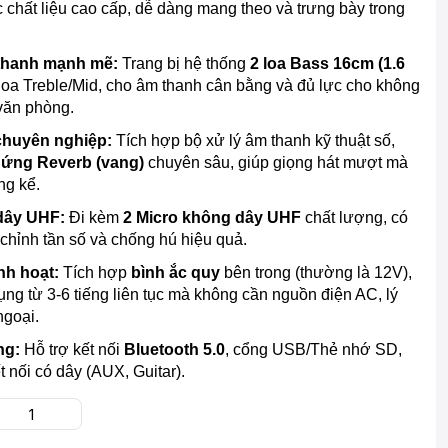
 chất liệu cao cấp, dễ dàng mang theo và trưng bày trong
thanh mạnh mẽ:
Trang bị hệ thống
2 loa Bass 16cm (1.6
 loa Treble/Mid, cho âm thanh cân bằng và đủ lực cho không
 văn phòng.
chuyên nghiệp:
Tích hợp bộ xử lý âm thanh kỹ thuật số,
 ứng Reverb (vang)
chuyên sâu, giúp giọng hát mượt mà
ng kể.
dây UHF:
Đi kèm
2 Micro không dây UHF
chất lượng, có
chỉnh tần số và chống hú hiệu quả.
nh hoạt:
Tích hợp
bình ắc quy
bên trong (thường là 12V),
ng từ 3-6 tiếng liên tục mà không cần nguồn điện AC, lý
ngoại.
ng:
Hỗ trợ kết nối
Bluetooth 5.0
, cổng USB/Thẻ nhớ SD,
t nối có dây (AUX, Guitar).