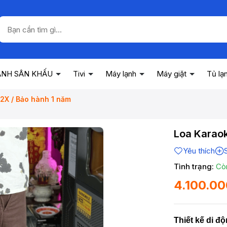
ANH SÂN KHẤU
Tivi
Máy lạnh
Máy giặt
Tủ lạ
X / Bảo hành 1 năm
Loa Karao
Yêu thích
Tình trạng:
Cò
4.100.0
Thiết kế di đ