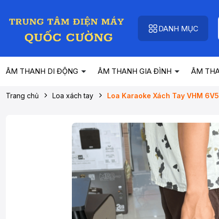
DANH MỤC
ÂM THANH DI ĐỘNG
ÂM THANH GIA ĐÌNH
ÂM TH
Trang chủ
Loa xách tay
Loa Karaoke Xách Tay VHM 6V52