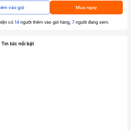
êm vào giỏ
Mua ngay
hiện có
14
người thêm vào giỏ hàng,
7
người đang xem.
Tin tức nổi bật