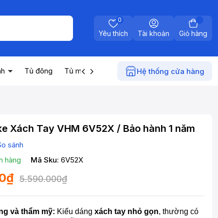
0
Yêu thích
Tài khoản
Giỏ hàng
nh
Tủ đông
Tủ mát
Máy nước nóng
Điện gia dụn
Hệ thống cửa hàng
ke Xách Tay VHM 6V52X / Bảo hành 1 năm
So sánh
n hàng
Mã Sku:
6V52X
00₫
5.590.000₫
ộng và thẩm mỹ:
Kiểu dáng
xách tay nhỏ gọn
, thường có