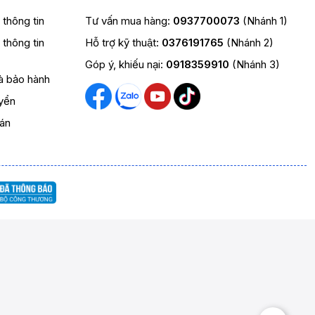
t thông tin
Tư vấn mua hàng:
0937700073
(Nhánh 1)
t thông tin
Hỗ trợ kỹ thuật:
0376191765
(Nhánh 2)
Góp ý, khiếu nại:
0918359910
(Nhánh 3)
và bảo hành
yển
oán