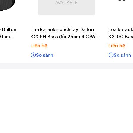
 Dalton
Loa karaoke xách tay Dalton
Loa karaok
20cm
K225H Bass đôi 25cm 900W
K210C Bas
ooth
Karaoke Bluetooth
Karaoke Bl
Liên hệ
Liên hệ
So sánh
So sánh