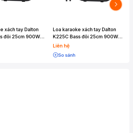
e xách tay Dalton
Loa karaoke xách tay Dalton
s đôi 25cm 900W
K225C Bass đôi 25cm 900W
uetooth
Karaoke Bluetooth
Liên hệ
L
So sánh