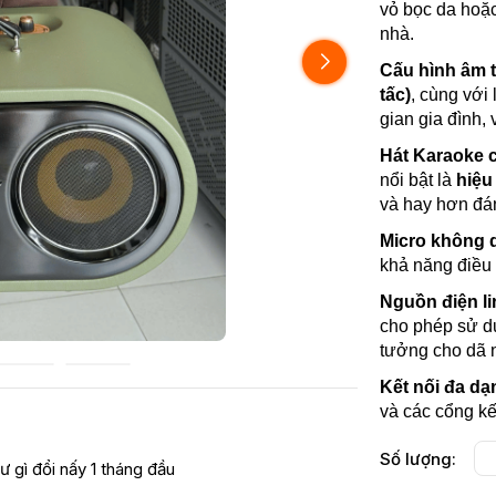
vỏ bọc da hoặc
nhà.
Cấu hình âm 
tấc)
, cùng với
gian gia đình,
Hát Karaoke 
nổi bật là
hiệu
và hay hơn đá
Micro không 
khả năng điều 
Nguồn điện li
cho phép sử dụ
tưởng cho dã 
Kết nối đa dạ
và các cổng kế
Số lượng:
ư gì đổi nấy 1 tháng đầu