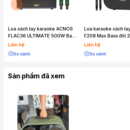
Loa xách tay karaoke ACNOS
Loa karaoke xách tay
FLAC36 ULTIMATE 500W Bass
F208 Max Bass đôi 
20cm
750W Karaoke Bluet
Liên hệ
Liên hệ
So sánh
So sánh
Sản phẩm đã xem