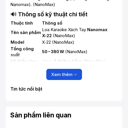
Nanomax). (
NanoMax
)
🔊
Thông số kỹ thuật chi tiết
Thuộc tính
Thông số
Loa Karaoke Xách Tay
Nanomax
Tên sản phẩm
X‑22
(
NanoMax
)
Model
X‑22 (
NanoMax
)
Tổng công
50 – 380 W
(
NanoMax
)
suất
Hệ thống loa
4 loa,
3 đường tiếng
(
NanoMax
)
Bass
2 ×
20 cm
(
NanoMax
)
Mid
10 cm
Xem thêm
(
NanoMax
)
Treble
10 cm
(
NanoMax
)
Chất liệu
Tin tức nổi bật
Gỗ sơn PU vân gỗ
(
NanoMax
)
thùng
Kích thước
54 × 30 × 32 cm
(
NanoMax
)
(D×R×C)
Trọng lượng
13 kg
(
NanoMax
)
Sản phẩm liên quan
📡
Nguồn & Pin