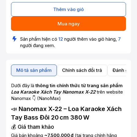
Thêm vào giỏ
Mua ngay
Sản phẩm hiện có
12
người thêm vào giỏ hàng,
7
người đang xem.
Mô tả sản phẩm
Chính sách đổi trả
Đánh giá 
Dưới đây là
thông tin chính thức từ trang sản phẩm
Loa Karaoke Xách Tay Nanomax X‑22
trên website
Nanomax 👇 (
NanoMax
)
📣
Nanomax X‑22 – Loa Karaoke Xách
Tay Bass Đôi 20 cm 380 W
💰 Giá tham khảo
Giá bán khoảng
~7.500.000 ₫
(tại trang chính hãng