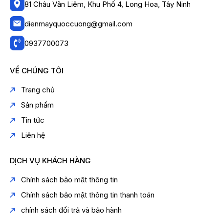
Dây sạc × 1
81 Châu Văn Liêm, Khu Phố 4, Long Hoa, Tây Ninh
(Thông tin phụ kiện đi kèm theo sản phẩm tại trang
chính hãng)
(
NanoMax
)
dienmayquoccuong@gmail.com
📌
Tóm tắt
0937700073
Nanomax X‑22
là loa karaoke xách tay đa năng với
công suất tối đa ~380 W, thiết kế 3 đường tiếng cùng
VỀ CHÚNG TÔI
khả năng kết nối phong phú (Bluetooth, USB, thẻ nhớ,
AUX), pin sạc tiện lợi và micro không dây đi kèm —
Trang chủ
phù hợp cho
karaoke gia đình, party hoặc dùng
ngoài trời
. (
NanoMax
)
Sản phẩm
Tin tức
Liên hệ
DỊCH VỤ KHÁCH HÀNG
Chính sách bảo mật thông tin
Chính sách bảo mật thông tin thanh toán
chính sách đổi trả và bảo hành