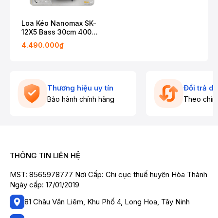
Loa Kéo Nanomax SK-
12X5 Bass 30cm 400W
Karaoke Bluetooth
4.490.000₫
Thương hiệu uy tín
Đổi trả d
Bảo hành chính hãng
Theo chín
THÔNG TIN LIÊN HỆ
MST: 8565978777 Nơi Cấp: Chi cục thuế huyện Hòa Thành
Ngày cấp: 17/01/2019
81 Châu Văn Liêm, Khu Phố 4, Long Hoa, Tây Ninh