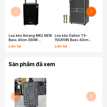
Loa kéo Arirang MK2 NEW
Loa kéo Dalton TS-
Loa
Bass 40cm 360W
15G610N Bass 40cm
12G
Karaoke Bluetooth
650W Karaoke Bluetooth
500
Liên hệ
Liên hệ
Liê
Sản phẩm đã xem