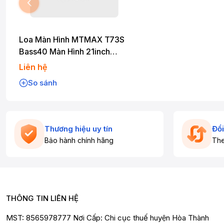
Loa Màn Hình MTMAX T73S
Bass40 Màn Hình 21inch
Công Suất 500W Kèm Cặp
Liên hệ
Micro Cao Cấp
So sánh
Thương hiệu uy tín
Đổi
Bảo hành chính hãng
The
THÔNG TIN LIÊN HỆ
MST: 8565978777 Nơi Cấp: Chi cục thuế huyện Hòa Thành