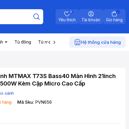
0
Yêu thích
Tài khoản
Giỏ hàng
nh
Tủ đông
Tủ mát
Máy nước nóng
Điện gia dụn
Hệ thống cửa hàng
ình MTMAX T73S Bass40 Màn Hình 21inch
 500W Kèm Cặp Micro Cao Cấp
So sánh
t hàng
Mã Sku:
PVN656