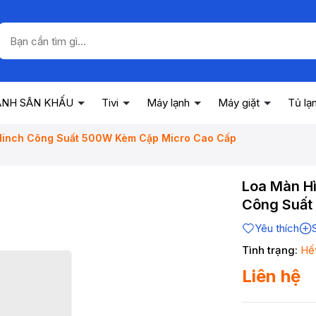
ANH SÂN KHẤU
Tivi
Máy lạnh
Máy giặt
Tủ lạ
1inch Công Suất 500W Kèm Cặp Micro Cao Cấp
Loa Màn H
Công Suất
Yêu thích
Tình trạng:
Hế
Liên hệ