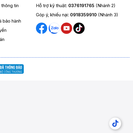
t thông tin
Hỗ trợ kỹ thuật:
0376191765
(Nhánh 2)
Góp ý, khiếu nại:
0918359910
(Nhánh 3)
và bảo hành
yển
oán