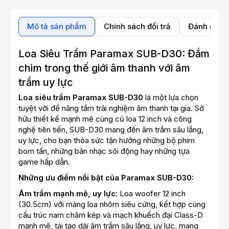
Mô tả sản phẩm
Chính sách đổi trả
Đánh giá 
Loa Siêu Trầm Paramax SUB-D30: Đắm
chìm trong thế giới âm thanh với âm
trầm uy lực
Loa siêu trầm Paramax SUB-D30
là một lựa chọn
tuyệt vời để nâng tầm trải nghiệm âm thanh tại gia. Sở
hữu thiết kế mạnh mẽ cùng củ loa 12 inch và công
nghệ tiên tiến, SUB-D30 mang đến âm trầm sâu lắng,
uy lực, cho bạn thỏa sức tận hưởng những bộ phim
bom tấn, những bản nhạc sôi động hay những tựa
game hấp dẫn.
Những ưu điểm nổi bật của Paramax SUB-D30:
Âm trầm mạnh mẽ, uy lực:
Loa woofer 12 inch
(30.5cm) với màng loa nhôm siêu cứng, kết hợp cùng
cấu trúc nam châm kép và mạch khuếch đại Class-D
mạnh mẽ, tái tạo dải âm trầm sâu lắng, uy lực, mang