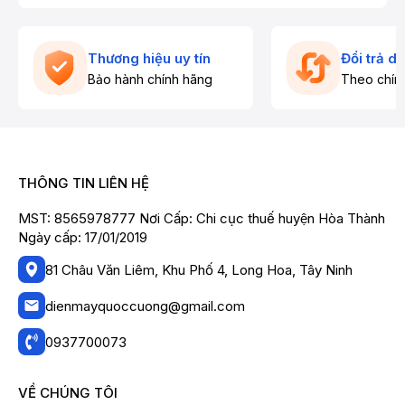
Thương hiệu uy tín
Đổi trả d
Bảo hành chính hãng
Theo chín
THÔNG TIN LIÊN HỆ
MST: 8565978777 Nơi Cấp: Chi cục thuế huyện Hòa Thành
Ngày cấp: 17/01/2019
81 Châu Văn Liêm, Khu Phố 4, Long Hoa, Tây Ninh
dienmayquoccuong@gmail.com
0937700073
VỀ CHÚNG TÔI