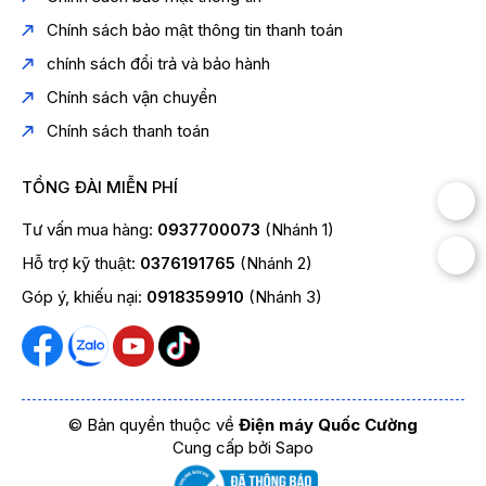
Chính sách bảo mật thông tin thanh toán
chính sách đổi trả và bảo hành
Chính sách vận chuyển
Chính sách thanh toán
Mic Wireless Stereo (MWS)
là tính năng nối cặp
TỔNG ĐÀI MIỄN PHÍ
không dây 2 loa để nghe Stereo và hát Karaoke.
Tư vấn mua hàng:
0937700073
(Nhánh 1)
Công nghệ của Soncamedia sử dụng tính năng MIC
WIRELESS STEREO (MWS) cho phép kết nối 2 loa và
Hỗ trợ kỹ thuật:
0376191765
(Nhánh 2)
mỗi loa phát tín hiệu riêng biệt của kênh bên trái và
Góp ý, khiếu nại:
0918359910
(Nhánh 3)
kênh bên phải. Đầu tiên, tín hiệu kênh bên trái và kênh
bên phải (LEFT – RIGHT) được truyền dẫn đến 1 loa,
sau đó loa này chỉ phát tín hiệu bên phải và gửi tín hiệu
bên trái cho loa còn lại để tái tạo âm thanh Wireless
Stereo.
© Bản quyền thuộc về
Điện máy Quốc Cường
Chỉ cần kết nối Bluetooth với 1 loa (được gọi là Master)
Cung cấp bởi
Sapo
và cân chỉnh trên loa này, thì tất cả hiệu ứng âm thanh
của Micro hay Music như ECHO, Reverb, Delay đều