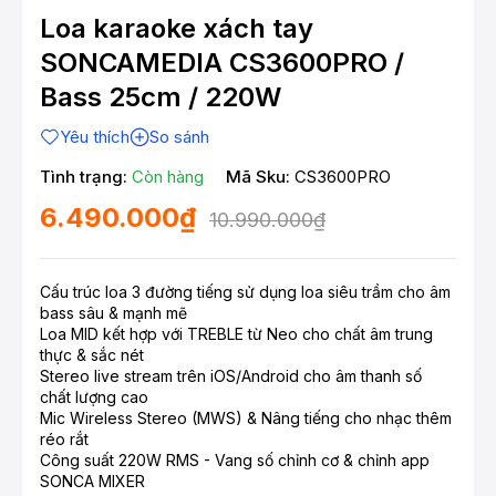
Loa karaoke xách tay
SONCAMEDIA CS3600PRO /
Bass 25cm / 220W
Yêu thích
So sánh
Tình trạng:
Còn hàng
Mã Sku:
CS3600PRO
6.490.000₫
10.990.000₫
Cấu trúc loa 3 đường tiếng sử dụng loa siêu trầm cho âm
bass sâu & mạnh mẽ
Loa MID kết hợp với TREBLE từ Neo cho chất âm trung
thực & sắc nét
Stereo live stream trên iOS/Android cho âm thanh số
chất lượng cao
Mic Wireless Stereo (MWS) & Nâng tiếng cho nhạc thêm
réo rắt
Công suất 220W RMS - Vang số chỉnh cơ & chỉnh app
SONCA MIXER