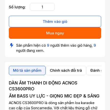
Số lượng:
Thêm vào giỏ
Mua ngay
Sản phẩm hiện có
9
người thêm vào giỏ hàng,
9
người đang xem.
Mô tả sản phẩm
Chính sách đổi trả
Đánh giá 
DÀN ÂM THANH DI ĐỘNG ACNOS
CS3600PRO
ÂM BASS UY LỰC - GIỌNG MIC ĐẸP & SÁNG
ACNOS CS3600PRO là dòng sản phẩm loa karaoke
cao cấp của Soncamedia. Với chất liệu thùng gỗ chữ