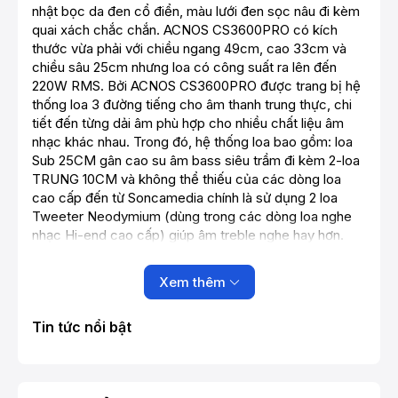
nhật bọc da đen cổ điển, màu lưới đen sọc nâu đi kèm
quai xách chắc chắn. ACNOS CS3600PRO có kích
thước vừa phải với chiều ngang 49cm, cao 33cm và
chiều sâu 25cm nhưng loa có công suất ra lên đến
220W RMS. Bởi ACNOS CS3600PRO được trang bị hệ
thống loa 3 đường tiếng cho âm thanh trung thực, chi
tiết đến từng dải âm phù hợp cho nhiều chất liệu âm
nhạc khác nhau. Trong đó, hệ thống loa bao gồm: loa
Sub 25CM gân cao su âm bass siêu trầm đi kèm 2-loa
TRUNG 10CM và không thể thiếu của các dòng loa
cao cấp đến từ Soncamedia chính là sử dụng 2 loa
Tweeter Neodymium (dùng trong các dòng loa nghe
nhạc Hi-end cao cấp) giúp âm treble nghe hay hơn.
Xem thêm
Tin tức nổi bật