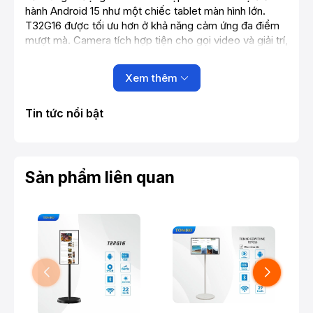
hành Android 15 như một chiếc tablet màn hình lớn.
T32G16 được tối ưu hơn ở khả năng cảm ứng đa điểm
mượt mà. Camera tích hợp tiện cho gọi video và giải trí,
cùng hệ loa kép mang lại âm thanh sống động hơn.
Xem thêm
Màn hình cảm ứng di động thông minh TOMKO
Tin tức nổi bật
GoWithMe T32G16
Với kích thước màn hình 32 inch IPS, độ sáng 300 –
350 cd/m², hình ảnh hiển thị rõ nét, phù hợp nghe nhạc,
xem phim, nghe lướt web hoặc chơi game. Không cần
Sản phẩm liên quan
kết nối máy tính, chỉ cần bật nguồn và sử dụng như
một thiết bị giải trí độc lập.
Thiết kế đặt bàn hoặc để phòng khách, có thể xoay,
nâng, di chuyển linh hoạt 180 độ nên T32G16 phù hợp
với nhiều không gian: phòng ngủ, phòng khách, góc
làm việc, đến không gian giải trí chung của gia đình.
2. Tính năng nổi bật của màn hình di
động TOMKO GoWithMe T32G16