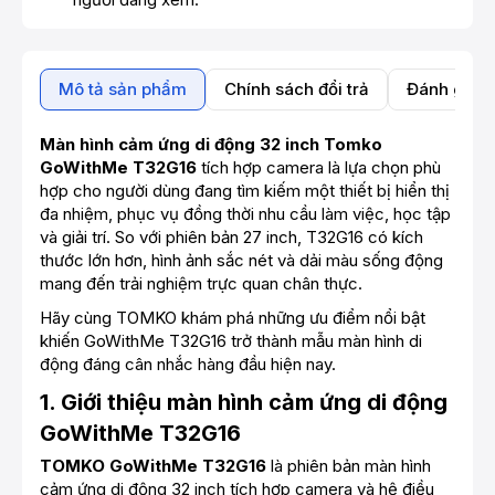
Mô tả sản phẩm
Chính sách đổi trả
Đánh giá 
Màn hình cảm ứng di động 32 inch Tomko
GoWithMe T32G16
tích hợp camera là lựa chọn phù
hợp cho người dùng đang tìm kiếm một thiết bị hiển thị
đa nhiệm, phục vụ đồng thời nhu cầu làm việc, học tập
và giải trí. So với phiên bản 27 inch, T32G16 có kích
thước lớn hơn, hình ảnh sắc nét và dải màu sống động
mang đến trải nghiệm trực quan chân thực.
Hãy cùng TOMKO khám phá những ưu điểm nổi bật
khiến GoWithMe T32G16 trở thành mẫu màn hình di
động đáng cân nhắc hàng đầu hiện nay.
1. Giới thiệu màn hình cảm ứng di động
GoWithMe T32G16
TOMKO GoWithMe T32G16
là phiên bản màn hình
cảm ứng di động 32 inch tích hợp camera và hệ điều