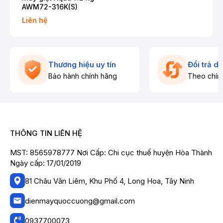
AWM72-316K(S)
Liên hệ
Thương hiệu uy tín
Đổi trả d
Bảo hành chính hãng
Theo chín
THÔNG TIN LIÊN HỆ
MST: 8565978777 Nơi Cấp: Chi cục thuế huyện Hòa Thành
Ngày cấp: 17/01/2019
81 Châu Văn Liêm, Khu Phố 4, Long Hoa, Tây Ninh
dienmayquoccuong@gmail.com
0937700073