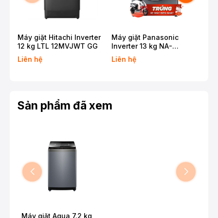
Máy giặt Hitachi Inverter
Máy giặt Panasonic
Máy
12 kg LTL 12MVJWT GG
Inverter 13 kg NA-
11 
26CVX1AVT
T2
Liên hệ
Liên hệ
Liê
Sản phẩm đã xem
Máy giặt Aqua 7.2 kg