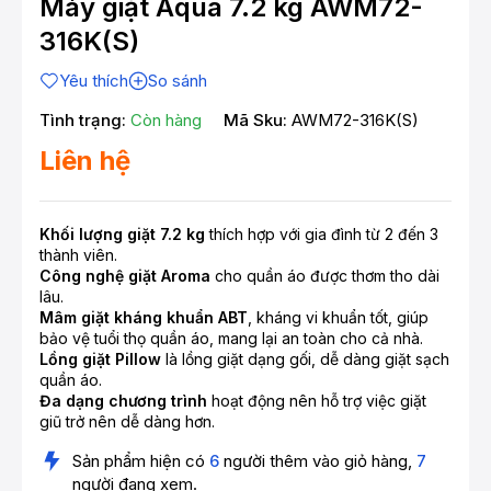
Máy giặt Aqua 7.2 kg AWM72-
316K(S)
Yêu thích
So sánh
Tình trạng:
Còn hàng
Mã Sku:
AWM72-316K(S)
Liên hệ
Khối lượng giặt 7.2 kg
thích hợp với gia đình từ 2 đến 3
thành viên.
Công nghệ giặt Aroma
cho quần áo được thơm tho dài
lâu.
Mâm giặt kháng khuẩn ABT
, kháng vi khuẩn tốt, giúp
bảo vệ tuổi thọ quần áo, mang lại an toàn cho cả nhà.
Lồng giặt Pillow
là lồng giặt dạng gối, dễ dàng giặt sạch
quần áo.
Đa dạng chương trình
hoạt động nên hỗ trợ việc giặt
giũ trở nên dễ dàng hơn.
Sản phẩm hiện có
6
người thêm vào giỏ hàng,
7
người đang xem.