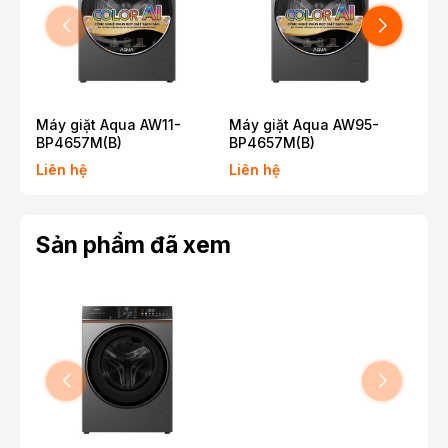
Máy giặt Aqua AW11-
Máy giặt Aqua AW95-
Máy
BP4657M(B)
BP4657M(B)
Inv
AW1
Liên hệ
Liên hệ
Liê
Sản phẩm đã xem