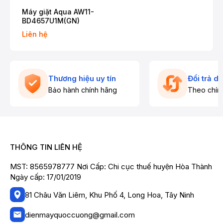
Máy giặt Aqua AW11-
BD4657U1M(GN)
Liên hệ
Thương hiệu uy tín
Đổi trả d
Bảo hành chính hãng
Theo chín
THÔNG TIN LIÊN HỆ
MST: 8565978777 Nơi Cấp: Chi cục thuế huyện Hòa Thành
Ngày cấp: 17/01/2019
81 Châu Văn Liêm, Khu Phố 4, Long Hoa, Tây Ninh
dienmayquoccuong@gmail.com