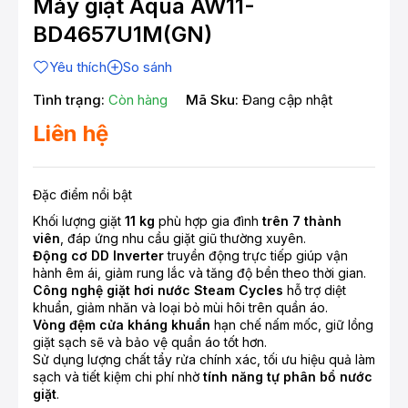
Máy giặt Aqua AW11-
BD4657U1M(GN)
Yêu thích
So sánh
Tình trạng:
Còn hàng
Mã Sku:
Đang cập nhật
Liên hệ
Đặc điểm nổi bật
Khối lượng giặt
11 kg
phù hợp gia đình
trên 7 thành
viên
, đáp ứng nhu cầu giặt giũ thường xuyên.
Động cơ DD Inverter
truyền động trực tiếp giúp vận
hành êm ái, giảm rung lắc và tăng độ bền theo thời gian.
Công nghệ giặt hơi nước Steam Cycles
hỗ trợ diệt
khuẩn, giảm nhăn và loại bỏ mùi hôi trên quần áo.
Vòng đệm cửa kháng khuẩn
hạn chế nấm mốc, giữ lồng
giặt sạch sẽ và bảo vệ quần áo tốt hơn.
Sử dụng lượng chất tẩy rửa chính xác, tối ưu hiệu quả làm
sạch và tiết kiệm chi phí nhờ
tính năng tự phân bổ nước
giặt
.