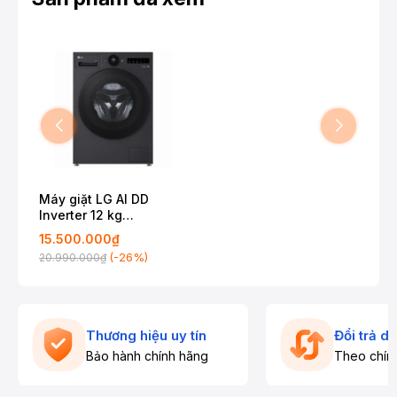
Máy giặt LG AI DD
Inverter 12 kg
FX1412S3KAV
15.500.000₫
(-26%)
20.990.000₫
Thương hiệu uy tín
Đổi trả d
Bảo hành chính hãng
Theo chín