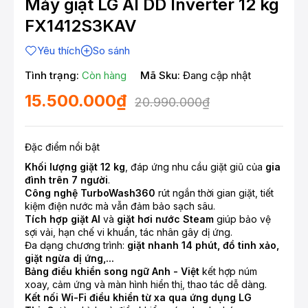
Máy giặt LG AI DD Inverter 12 kg
FX1412S3KAV
Yêu thích
So sánh
Tình trạng:
Còn hàng
Mã Sku:
Đang cập nhật
15.500.000₫
20.990.000₫
Đặc điểm nổi bật
Khối lượng giặt 12 kg
, đáp ứng nhu cầu giặt giũ của
gia
đình trên 7 người
.
Công nghệ TurboWash360
rút ngắn thời gian giặt, tiết
kiệm điện nước mà vẫn đảm bảo sạch sâu.
Tích hợp giặt AI
và
giặt hơi nước Steam
giúp bảo vệ
sợi vải, hạn chế vi khuẩn, tác nhân gây dị ứng.
Đa dạng chương trình:
giặt nhanh 14 phút, đồ tinh xảo,
giặt ngừa dị ứng,...
Bảng điều khiển song ngữ Anh - Việt
kết hợp núm
xoay, cảm ứng và màn hình hiển thị, thao tác dễ dàng.
Kết nối Wi-Fi điều khiển từ xa qua ứng dụng LG