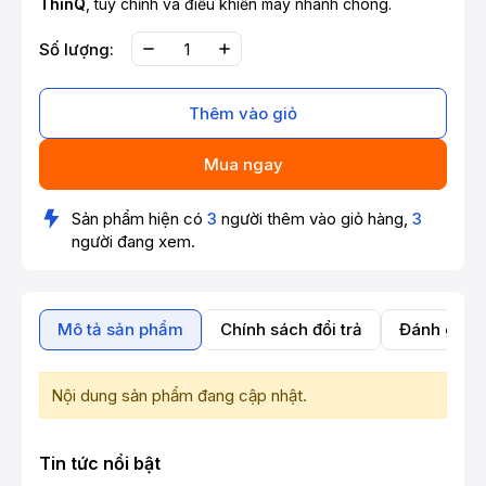
ThinQ
, tùy chỉnh và điều khiển máy nhanh chóng.
Số lượng:
Thêm vào giỏ
Mua ngay
Sản phẩm hiện có
3
người thêm vào giỏ hàng,
3
người đang xem.
Mô tả sản phẩm
Chính sách đổi trả
Đánh giá 
Nội dung sản phẩm đang cập nhật.
Tin tức nổi bật