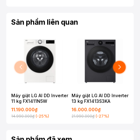
Sản phẩm liên quan
Máy giặt LG AI DD Inverter
Máy giặt LG AI DD Inverter
Máy
11 kg FX1411N5W
13 kg FX1413S3KA
11 
11.190.000₫
16.000.000₫
11.
(-25%)
(-27%)
14.990.000₫
21.990.000₫
15.
Sản phẩm đã xem