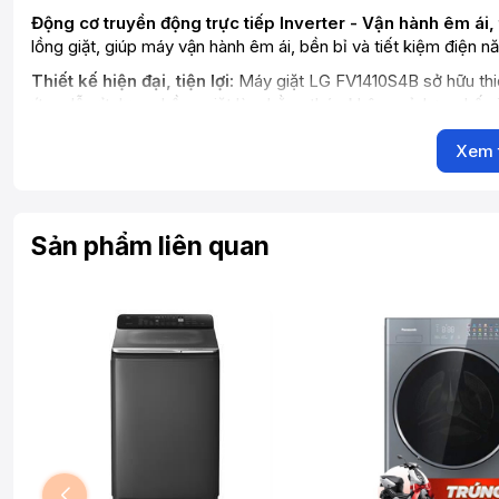
Động cơ truyền động trực tiếp Inverter - Vận hành êm ái, 
lồng giặt, giúp máy vận hành êm ái, bền bỉ và tiết kiệm điện nă
Thiết kế hiện đại, tiện lợi:
Máy giặt LG FV1410S4B sở hữu thiế
ứng dễ sử dụng. Lồng giặt làm bằng thép không gỉ, hạn chế v
Kết nối thông minh thông qua ứng dụng LG ThinQ™:
Bạn có
Xem 
và theo dõi tiến trình giặt một cách dễ dàng ngay trên điện th
Thêm đồ trong khi giặt - Tiện lợi quên lối về:
Bạn có thể b
khởi động lại chương trình.
Sản phẩm liên quan
Chẩn đoán thông minh Smart Diagnosis™:
Giúp bạn xác đị
Thông số kỹ thuật:
Model:
FV1410S4B
Loại máy giặt:
Lồng ngang
Khối lượng giặt:
10kg
Công nghệ:
AI DD™, TurboWash™360, Steam™
Động cơ:
Inverter DD
Số chương trình giặt:
14