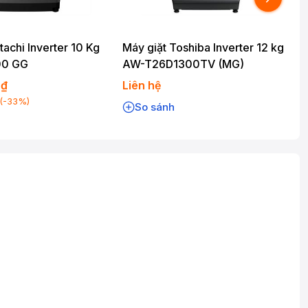
tachi Inverter 10 Kg
Máy giặt Toshiba Inverter 12 kg
M
00 GG
AW-T26D1300TV (MG)
0₫
Liên hệ
L
(-33%)
So sánh