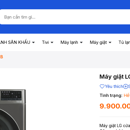
ANH SÂN KHẤU
Tivi
Máy lạnh
Máy giặt
Tủ lạ
4B
Máy giặt L
Yêu thích
Tình trạng:
Hế
9.900.0
Máy giặt LG cửa