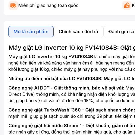
Miễn phí giao hàng toàn quốc
K
Mô tả sản phẩm
Chính sách đổi trả
Đánh giá s
Máy giặt LG Inverter 10 kg FV1410S4B: Giặt g
Máy giặt LG Inverter 10 kg FV1410S4B
là chiếc máy giặt lồ
nghệ tiên tiến và khả năng vận hành êm ái, hứa hẹn mang đến tr
khối lượng giặt 10kg, chiếc máy giặt này phù hợp với nhu cầu c
Những ưu điểm nổi bật của LG FV1410S4B: Máy giặt LG I
Công nghệ AI DD™ - Giặt thông minh, bảo vệ sợi vải:
Máy g
Direct Drive) thông minh, có khả năng nhận diện khối lượng v
ưu, giúp bảo vệ sợi vải tối đa lên đến 18%, cho quần áo luôn 
Công nghệ giặt TurboWash™360 - Giặt sạch nhanh chón
mạnh mẽ, giúp giặt sạch quần áo chỉ trong 39 phút, tiết kiệm 
Công nghệ giặt hơi nước Steam™ - Diệt khuẩn, giảm nhăn
tác nhân gây dị ứng, đồng thời giảm nhăn hiệu quả, cho quần 