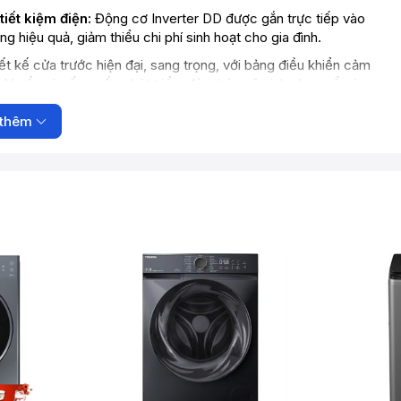
tiết kiệm điện:
Động cơ Inverter DD được gắn trực tiếp vào
ng hiệu quả, giảm thiểu chi phí sinh hoạt cho gia đình.
t kế cửa trước hiện đại, sang trọng, với bảng điều khiển cảm
i khuẩn và nấm mốc phát triển, đảm bảo vệ sinh cho quần áo.
 thể điều khiển máy giặt từ xa, tải thêm các chương trình giặt
thêm
oại của mình.
ỏ thêm quần áo vào trong khi máy đang giặt mà không cần phải
nh và khắc phục sự cố một cách nhanh chóng ngay tại nhà.