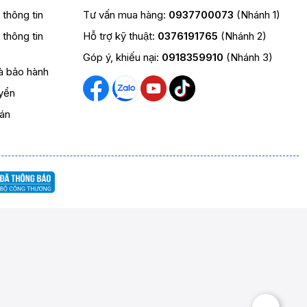
t thông tin
Tư vấn mua hàng:
0937700073
(Nhánh 1)
t thông tin
Hỗ trợ kỹ thuật:
0376191765
(Nhánh 2)
Góp ý, khiếu nại:
0918359910
(Nhánh 3)
và bảo hành
yển
oán