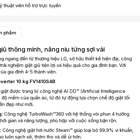
ỹ thuật viên hỗ trợ trực tuyến
ản phẩm
iũ thông minh, nâng niu từng sợi vải
ng ngang đến từ thương hiệu LG, sở hữu thiết kế hiện đại, công
ải nghiệm giặt giũ tiện lợi và hiệu quả cho gia đình bạn. Với
ủa gia đình 4-5 thành viên.
nverter 10 kg FV1410S4B
iặt được trang bị công nghệ AI DD™ (Artificial Intelligence
à độ mềm của quần áo, từ đó tự động lựa chọn chế độ giặt tối
bền đẹp như mới.
g:
Công nghệ TurboWash™360 với hệ thống vòi phun 4 hướng
thời gian và năng lượng, phù hợp với cuộc sống bận rộn.
:
Công nghệ giặt hơi nước Steam™ giúp loại bỏ 99.9% vi khuẩn,
áo luôn sạch sẽ, thơm tho và dễ ủi hơn.