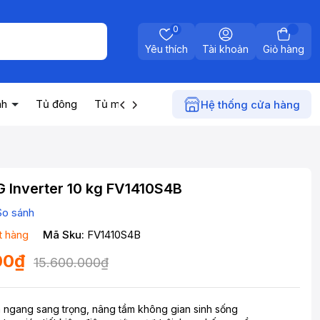
0
Yêu thích
Tài khoản
Giỏ hàng
nh
Tủ đông
Tủ mát
Máy nước nóng
Điện gia dụn
Hệ thống cửa hàng
G Inverter 10 kg FV1410S4B
So sánh
t hàng
Mã Sku:
FV1410S4B
00₫
15.600.000₫
 ngang sang trọng, nâng tầm không gian sinh sống