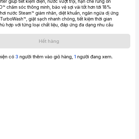
er giúp tiết kiệm điện, nước vượt trội, hạn chế rung ồn
™ chăm sóc thông minh, bảo vệ sợi vải tốt hơn tới 18%
hơi nước Steam™ giảm nhăn, diệt khuẩn, ngăn ngừa dị ứng
TurboWash™, giặt sạch nhanh chóng, tiết kiệm thời gian
phù hợp với từng loại chất liệu, đáp ứng đa dạng nhu cầu
Hết hàng
hiện có
3
người thêm vào giỏ hàng,
1
người đang xem.