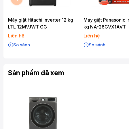
Kết nối:
LG ThinQ™
Kích thước:
600 x 850 x 560 mm (Cần xác minh lại)
Máy giặt Hitachi Inverter 12 kg
Máy giặt Panasonic I
Trọng lượng:
67 kg (Cần xác minh lại)
LTL 12MVJWT GG
kg NA-26CVX1AVT
Bảo hành:
24 tháng
Liên hệ
Liên hệ
So sánh
So sánh
Sản phẩm đã xem