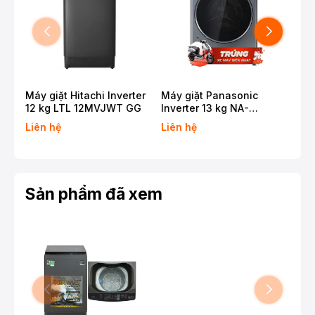
Máy giặt Hitachi Inverter
Máy giặt Panasonic
Máy
12 kg LTL 12MVJWT GG
Inverter 13 kg NA-
11 
26CVX1AVT
T2
Liên hệ
Liên hệ
Liê
Sản phẩm đã xem