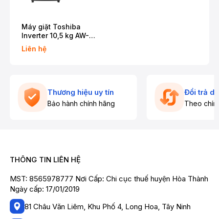
Máy giặt Toshiba
Inverter 10,5 kg AW-
DUK1160HV(SG)
Liên hệ
Thương hiệu uy tín
Đổi trả d
Bảo hành chính hãng
Theo chín
THÔNG TIN LIÊN HỆ
MST: 8565978777 Nơi Cấp: Chi cục thuế huyện Hòa Thành
Ngày cấp: 17/01/2019
81 Châu Văn Liêm, Khu Phố 4, Long Hoa, Tây Ninh