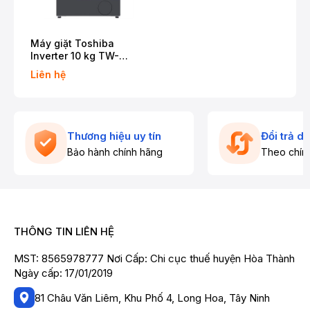
Máy giặt Toshiba
Inverter 10 kg TW-
T23BU110UWV(MG)
Liên hệ
Thương hiệu uy tín
Đổi trả d
Bảo hành chính hãng
Theo chín
THÔNG TIN LIÊN HỆ
MST: 8565978777 Nơi Cấp: Chi cục thuế huyện Hòa Thành
Ngày cấp: 17/01/2019
81 Châu Văn Liêm, Khu Phố 4, Long Hoa, Tây Ninh