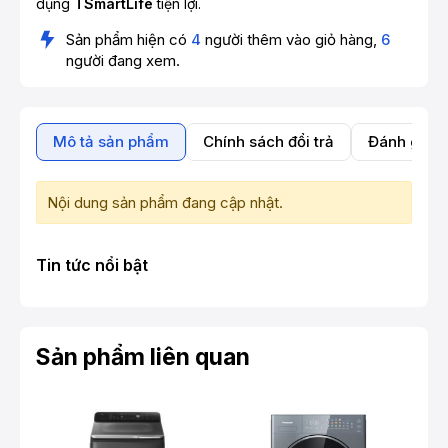
dụng
TSmartLife
tiện lợi.
Sản phẩm hiện có
4
người thêm vào giỏ hàng,
6
người đang xem.
Mô tả sản phẩm
Chính sách đổi trả
Đánh giá 
Nội dung sản phẩm đang cập nhật.
Tin tức nổi bật
Sản phẩm liên quan