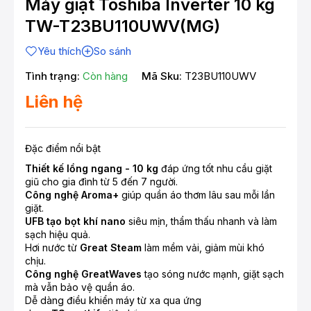
Máy giặt Toshiba Inverter 10 kg
TW-T23BU110UWV(MG)
Yêu thích
So sánh
Tình trạng:
Còn hàng
Mã Sku:
T23BU110UWV
Liên hệ
Đặc điểm nổi bật
Thiết kế lồng ngang - 10 kg
đáp ứng tốt nhu cầu giặt
giũ cho gia đình từ 5 đến 7 người.
Công nghệ Aroma+
giúp quần áo thơm lâu sau mỗi lần
giặt.
UFB tạo bọt khí nano
siêu mịn, thẩm thấu nhanh và làm
sạch hiệu quả.
Hơi nước từ
Great Steam
làm mềm vải, giảm mùi khó
chịu.
Công nghệ GreatWaves
tạo sóng nước mạnh, giặt sạch
mà vẫn bảo vệ quần áo.
Dễ dàng điều khiển máy từ xa qua ứng