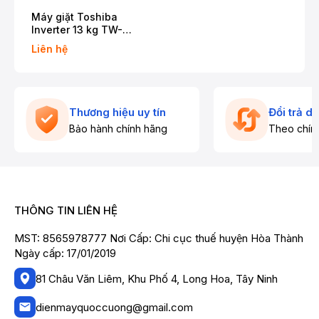
Máy giặt Toshiba
Inverter 13 kg TW-
T25BZP140MWV(MG)
Liên hệ
Thương hiệu uy tín
Đổi trả d
Bảo hành chính hãng
Theo chín
THÔNG TIN LIÊN HỆ
MST: 8565978777 Nơi Cấp: Chi cục thuế huyện Hòa Thành
Ngày cấp: 17/01/2019
81 Châu Văn Liêm, Khu Phố 4, Long Hoa, Tây Ninh
dienmayquoccuong@gmail.com