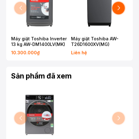
Máy giặt Toshiba Inverter
Máy giặt Toshiba AW-
Máy
13 kg AW-DM1400LV(MK)
T26D1600XV(MG)
T3
10.300.000₫
Liên hệ
Liê
Sản phẩm đã xem