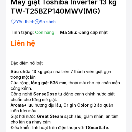
Máy giặt Toshiba Inverter 13 kg
TW-T25BZP140MWV(MG)
Yêu thích
So sánh
Tình trạng:
Còn hàng
Mã Sku:
Đang cập nhật
Liên hệ
Đặc điểm nổi bật
Sức chứa 13 kg
giúp nhà trên 7 thành viên giặt gọn
trong một lần.
Cửa rộng,
lồng giặt 535 mm
, thoải mái cho cả chăn mền
cồng kềnh.
Công nghệ
SenseDose
tự động canh chỉnh nước giặt
chuẩn cho từng mẻ giặt.
Aroma+
lưu hương dịu lâu,
Origin Color
giữ áo quần
luôn tươi màu.
Giặt hơi nước
Great Steam
sạch sâu, giảm nhăn, an tâm
cho làn da nhạy cảm.
Điều khiển linh hoạt trên điện thoại với
TSmartLife
.