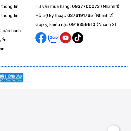
t thông tin
Tư vấn mua hàng:
0937700073
(Nhánh 1)
t thông tin
Hỗ trợ kỹ thuật:
0376191765
(Nhánh 2)
Góp ý, khiếu nại:
0918359910
(Nhánh 3)
và bảo hành
yển
oán