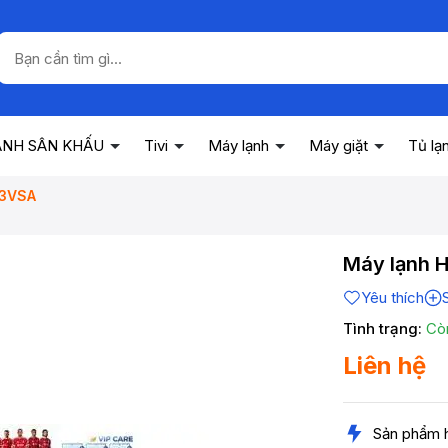
ANH SÂN KHẤU
Tivi
Máy lạnh
Máy giặt
Tủ lạ
13VSA
Máy lạnh H
Yêu thích
Tình trạng:
Cò
Liên hệ
Sản phẩm 