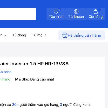
0
Yêu thích
Tài khoản
Giỏ hàng
nh
Tủ đông
Tủ mát
Máy nước nóng
Điện gia dụn
Hệ thống cửa hàng
aier Inverter 1.5 HP HR-13VSA
So sánh
n hàng
Mã Sku:
Đang cập nhật
hiện có
20
người thêm vào giỏ hàng,
3
người đang xem.