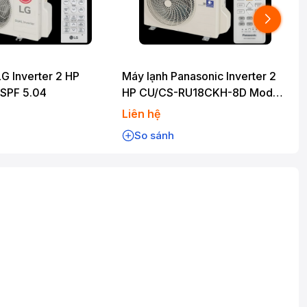
G Inverter 2 HP
Máy lạnh Panasonic Inverter 2
M
SPF 5.04
HP CU/CS-RU18CKH-8D Model
2026 CSPF 5.09 / Bảo hành 1
Liên hệ
năm
So sánh