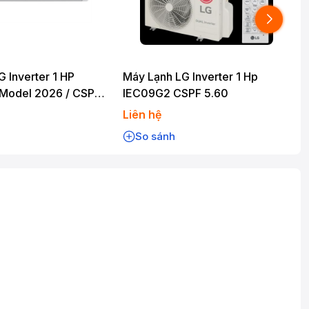
G Inverter 1 HP
Máy Lạnh LG Inverter 1 Hp
M
 Model 2026 / CSPF
IEC09G2 CSPF 5.60
Liên hệ
L
So sánh