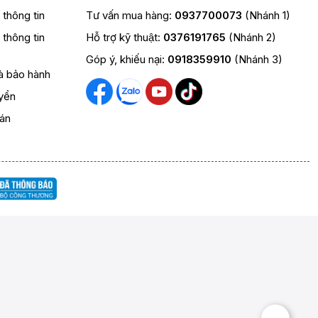
t thông tin
Tư vấn mua hàng:
0937700073
(Nhánh 1)
t thông tin
Hỗ trợ kỹ thuật:
0376191765
(Nhánh 2)
Góp ý, khiếu nại:
0918359910
(Nhánh 3)
và bảo hành
yển
oán