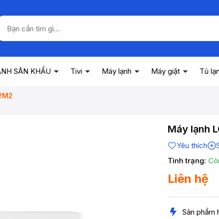
ANH SÂN KHẤU
Tivi
Máy lạnh
Máy giặt
Tủ lạ
12M2
Máy lạnh L
Yêu thích
Tình trạng:
Cò
Liên hệ
Sản phẩm 