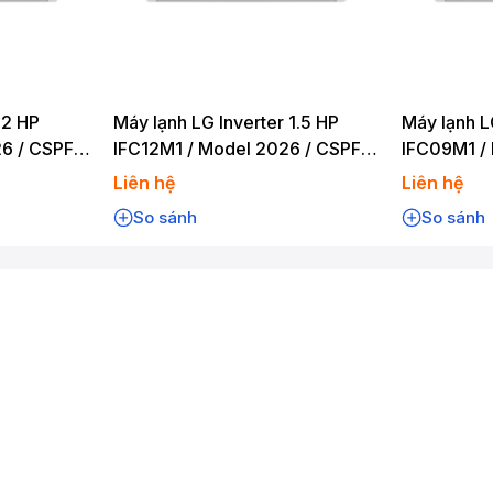
 2 HP
Máy lạnh LG Inverter 1.5 HP
Máy lạnh L
6 / CSPF
IFC12M1 / Model 2026 / CSPF
IFC09M1 /
4.30
4.30
Liên hệ
Liên hệ
So sánh
So sánh