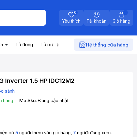
0
Yêu thích
Tài khoản
Giỏ hàng
nh
Tủ đông
Tủ mát
Máy nước nóng
Điện gia dụn
Hệ thống cửa hàng
G Inverter 1.5 HP IDC12M2
So sánh
n hàng
Mã Sku:
Đang cập nhật
hiện có
5
người thêm vào giỏ hàng,
7
người đang xem.