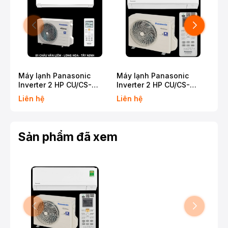
Máy lạnh Panasonic
Máy lạnh Panasonic
Máy
Inverter 2 HP CU/CS-
Inverter 2 HP CU/CS-
Inv
RU18CKH-8BD Model
RU18CKH-8D Model 2026
RU1
Liên hệ
Liên hệ
13.
2026 CSPF 5.97 / Bảo
CSPF 5.09 / Bảo hành 1
CSP
hành 1 năm
năm
nă
Sản phẩm đã xem