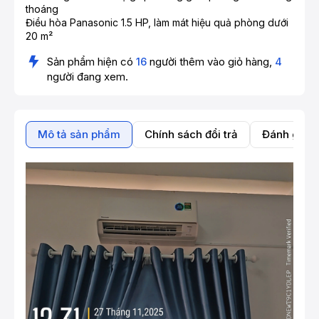
thoáng
Điều hòa Panasonic 1.5 HP, làm mát hiệu quả phòng dưới
20 m²
Sản phẩm hiện có
16
người thêm vào giỏ hàng,
4
người đang xem.
Mô tả sản phẩm
Chính sách đổi trả
Đánh giá 