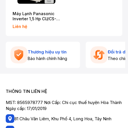
Máy Lạnh Panasonic
Inverter 1,5 Hp CU/CS-
RU12AKH-8
Liên hệ
Thương hiệu uy tín
Đổi trả d
Bảo hành chính hãng
Theo chín
THÔNG TIN LIÊN HỆ
MST: 8565978777 Nơi Cấp: Chi cục thuế huyện Hòa Thành
Ngày cấp: 17/01/2019
81 Châu Văn Liêm, Khu Phố 4, Long Hoa, Tây Ninh