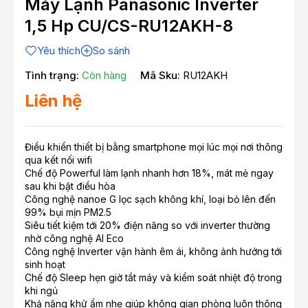
Máy Lạnh Panasonic Inverter
1,5 Hp CU/CS-RU12AKH-8
Yêu thích
So sánh
Tình trạng:
Còn hàng
Mã Sku:
RU12AKH
Liên hệ
Điều khiển thiết bị bằng smartphone mọi lúc mọi nơi thông
qua kết nối wifi
Chế độ Powerful làm lạnh nhanh hơn 18%, mát mẻ ngay
sau khi bật điều hòa
Công nghệ nanoe G lọc sạch không khí, loại bỏ lên đến
99% bụi mịn PM2.5
Siêu tiết kiệm tới 20% điện năng so với inverter thường
nhờ công nghệ AI Eco
Công nghệ Inverter vận hành êm ái, không ảnh hưởng tới
sinh hoạt
Chế độ Sleep hẹn giờ tắt máy và kiểm soát nhiệt độ trong
khi ngủ
Khả năng khử ẩm nhẹ giúp không gian phòng luôn thông