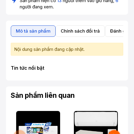
Sản phẩm hiện có
13
người thêm vào giỏ hàng,
6
người đang xem.
Mô tả sản phẩm
Chính sách đổi trả
Đánh giá 
Nội dung sản phẩm đang cập nhật.
Tin tức nổi bật
Sản phẩm liên quan