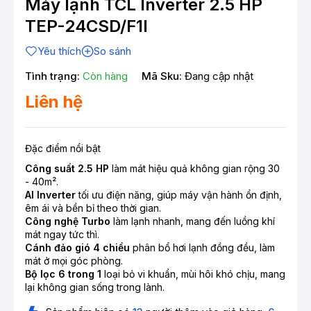
Máy lạnh TCL Inverter 2.5 HP
TEP-24CSD/F1I
Yêu thích
So sánh
Tình trạng:
Còn hàng
Mã Sku:
Đang cập nhật
Liên hệ
Đặc điểm nổi bật
Công suất 2.5 HP
làm mát hiệu quả không gian rộng 30
- 40m².
AI Inverter
tối ưu điện năng, giúp máy vận hành ổn định,
êm ái và bền bỉ theo thời gian.
Công nghệ Turbo
làm lạnh nhanh, mang đến luồng khí
mát ngay tức thì.
Cánh đảo gió 4 chiều
phân bổ hơi lạnh đồng đều, làm
mát ở mọi góc phòng.
Bộ lọc 6 trong 1
loại bỏ vi khuẩn, mùi hôi khó chịu, mang
lại không gian sống trong lành.