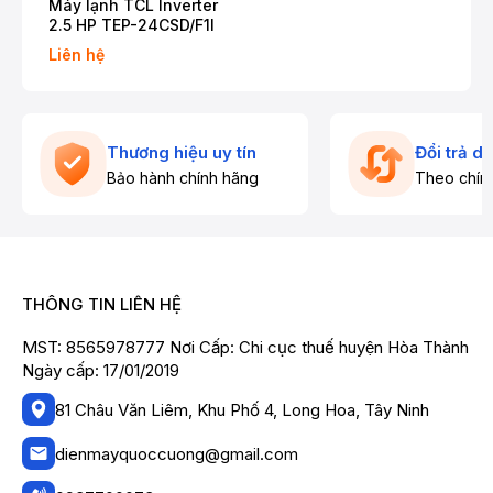
Máy lạnh TCL Inverter
2.5 HP TEP-24CSD/F1I
Liên hệ
Thương hiệu uy tín
Đổi trả d
Bảo hành chính hãng
Theo chín
THÔNG TIN LIÊN HỆ
MST: 8565978777 Nơi Cấp: Chi cục thuế huyện Hòa Thành
Ngày cấp: 17/01/2019
81 Châu Văn Liêm, Khu Phố 4, Long Hoa, Tây Ninh
dienmayquoccuong@gmail.com