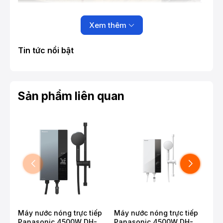
Xem thêm
Tin tức nổi bật
Sản phẩm liên quan
Máy nước nóng trực tiếp
Máy nước nóng trực tiếp
Máy
Panasonic 4500W DH-
Panasonic 4500W DH-
Pan