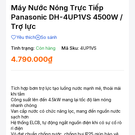
Máy Nước Nóng Trực Tiếp
Panasonic DH-4UP1VS 4500W /
Trợ lực
Yêu thích
So sánh
Tình trạng:
Còn hàng
Mã Sku:
4UP1VS
4.790.000₫
Tích hợp bơm trợ lực tạo luồng nước mạnh mẽ, thoải mái
khi tắm
Công suất lên đến 4.5kW mang lại tốc độ làm nóng
nhanh chóng
Van cấp nước có chức năng lọc, mang đến nguồn nước
sạch hơn
Hệ thống ELCB, tự động ngắt nguồn điện khi có sự cố rò
rỉ điện
Vỏ đạt chuẩn chống nước, chống bụi IP25 giúp bảo vệ