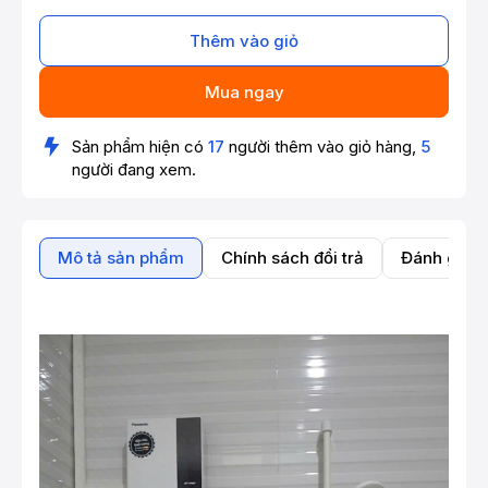
Thêm vào giỏ
Mua ngay
Sản phẩm hiện có
17
người thêm vào giỏ hàng,
5
người đang xem.
Mô tả sản phẩm
Chính sách đổi trả
Đánh giá 