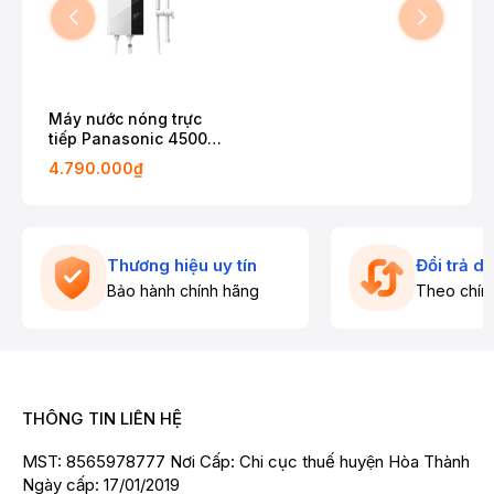
Máy nước nóng trực
tiếp Panasonic 4500W
DH-4UP1VW
4.790.000₫
Thương hiệu uy tín
Đổi trả d
Bảo hành chính hãng
Theo chín
THÔNG TIN LIÊN HỆ
MST: 8565978777 Nơi Cấp: Chi cục thuế huyện Hòa Thành
Ngày cấp: 17/01/2019