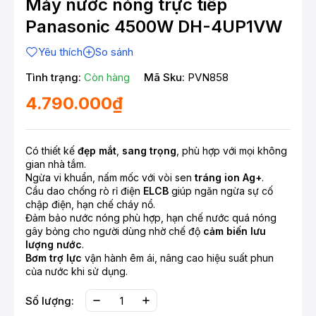
Máy nước nóng trực tiếp
Panasonic 4500W DH-4UP1VW
Yêu thích
So sánh
Tình trạng:
Còn hàng
Mã Sku:
PVN858
4.790.000₫
Có thiết kế
đẹp mắt
,
sang trọng
, phù hợp với mọi không
gian nhà tắm.
Ngừa vi khuẩn, nấm mốc với vòi sen
tráng ion Ag+
.
Cầu dao chống rò rỉ điện
ELCB
giúp ngăn ngừa sự cố
chập điện, hạn chế cháy nổ.
Đảm bảo nước nóng phù hợp, hạn chế nước quá nóng
gây bỏng cho người dùng nhờ chế độ
cảm biến lưu
lượng nước
.
Bơm trợ lực
vận hành êm ái, nâng cao hiệu suất phun
của nước khi sử dụng.
Số lượng: