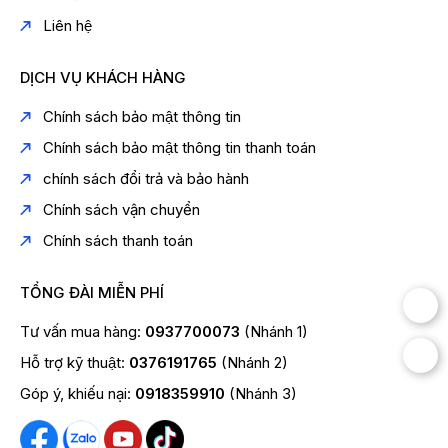
Liên hệ
DỊCH VỤ KHÁCH HÀNG
Chính sách bảo mật thông tin
Chính sách bảo mật thông tin thanh toán
chính sách đổi trả và bảo hành
Chính sách vận chuyển
Chính sách thanh toán
TỔNG ĐÀI MIỄN PHÍ
Tư vấn mua hàng:
0937700073
(Nhánh 1)
Hỗ trợ kỹ thuật:
0376191765
(Nhánh 2)
Máy nước nóng trực tiếp V-series: Vòi sen 3
Góp ý, khiếu nại:
0918359910
(Nhánh 3)
chế độ, kết hợp bơm trợ lực cho nguồn nước
tắm sảng khoái