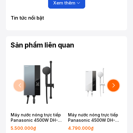
Xem thêm
Tin tức nổi bật
Sản phẩm liên quan
Máy nước nóng trực tiếp
Máy nước nóng trực tiếp
Máy
Panasonic 4500W DH-
Panasonic 4500W DH-
Pan
4UDP1VZ
4UP1VW
4V
5.500.000₫
4.790.000₫
2.8