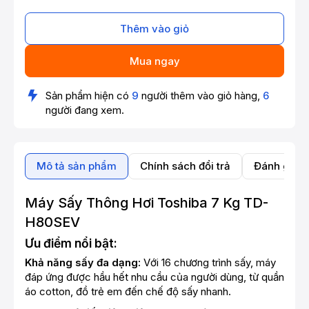
Thêm vào giỏ
Mua ngay
Sản phẩm hiện có
9
người thêm vào giỏ hàng,
6
người đang xem.
Mô tả sản phẩm
Chính sách đổi trả
Đánh giá 
Máy Sấy Thông Hơi Toshiba 7 Kg TD-
H80SEV
Ưu điểm nổi bật:
Khả năng sấy đa dạng:
Với 16 chương trình sấy, máy
đáp ứng được hầu hết nhu cầu của người dùng, từ quần
áo cotton, đồ trẻ em đến chế độ sấy nhanh.