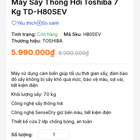
Máy Sấy Thông Hơi Toshiba 7
Kg TD-H80SEV
Yêu thích
So sánh
Tình trạng:
Còn hàng
Mã Sku:
H80SEV
Thương hiệu:
TOSHIBA
5.990.000₫
6.990.000₫
Máy sử dụng cảm biến giúp tối ưu thời gian sấy, đảm bảo
đồ sấy không bị sấy khô quá mức, bảo vệ màu, sợi vải,
tiết kiệm điện.
Khối lượng sấy: 7.0 kg
Công nghệ sấy thông hơi
Công nghệ SenseDry giữ bền màu, tiết kiệm điện
Thiết kế cửa 2 lớp chống bỏng, an toàn
Số lượng: