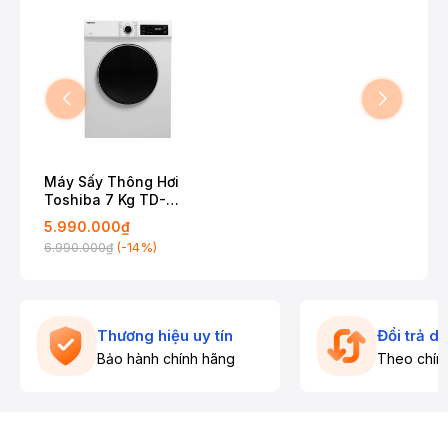
Máy Sấy Thông Hơi
Toshiba 7 Kg TD-
H80SEV
5.990.000₫
(-14%)
6.990.000₫
Thương hiệu uy tín
Đổi trả d
Bảo hành chính hãng
Theo chín