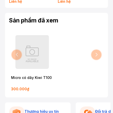
Liên hệ
Liên hệ
Liê
Sản phẩm đã xem
Micro có dây Kiwi T100
300.000₫
Thương hiệu uy tín
Đổi trả d