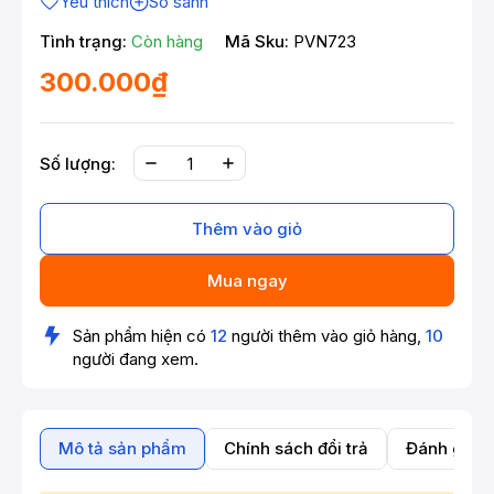
Yêu thích
So sánh
Tình trạng:
Còn hàng
Mã Sku:
PVN723
300.000₫
Số lượng:
Thêm vào giỏ
Mua ngay
Sản phẩm hiện có
12
người thêm vào giỏ hàng,
10
người đang xem.
Mô tả sản phẩm
Chính sách đổi trả
Đánh giá 