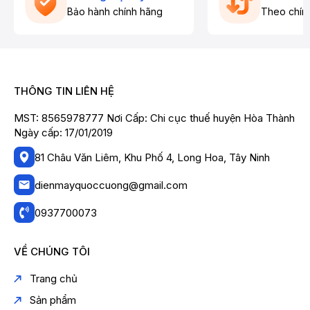
Bảo hành chính hãng
Theo chín
THÔNG TIN LIÊN HỆ
MST: 8565978777 Nơi Cấp: Chi cục thuế huyện Hòa Thành
Ngày cấp: 17/01/2019
81 Châu Văn Liêm, Khu Phố 4, Long Hoa, Tây Ninh
dienmayquoccuong@gmail.com
0937700073
VỀ CHÚNG TÔI
Trang chủ
Sản phẩm