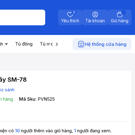
0
Yêu thích
Tài khoản
Giỏ hàng
nh
Tủ đông
Tủ mát
Máy nước nóng
Điện gia dụn
Hệ thống cửa hàng
dây SM-78
So sánh
n hàng
Mã Sku:
PVN525
hiện có
10
người thêm vào giỏ hàng,
1
người đang xem.