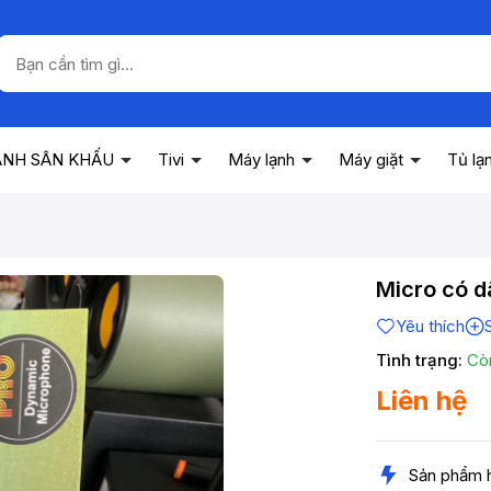
ANH SÂN KHẤU
Tivi
Máy lạnh
Máy giặt
Tủ lạ
Micro có 
Yêu thích
Tình trạng:
Cò
Liên hệ
Sản phẩm 