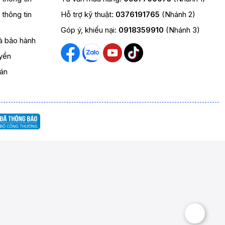
t thông tin
Hỗ trợ kỹ thuật:
0376191765
(Nhánh 2)
Góp ý, khiếu nại:
0918359910
(Nhánh 3)
và bảo hành
yển
oán