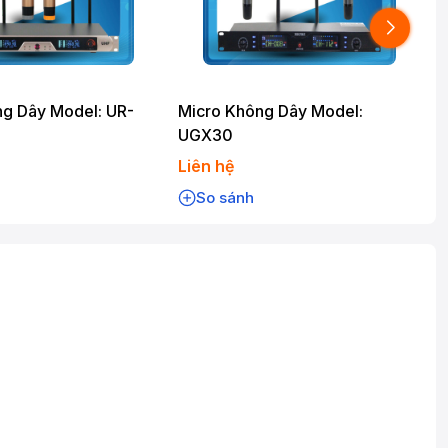
ng Dây Model: UR-
Micro Không Dây Model:
UGX30
Liên hệ
L
So sánh