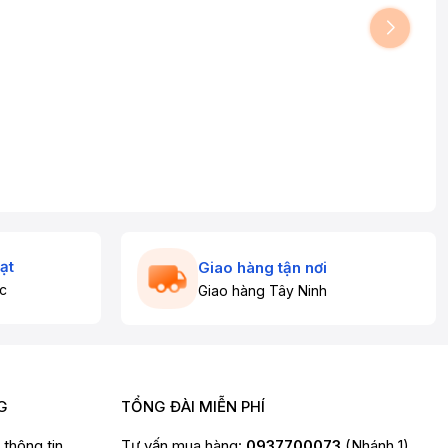
ạt
Giao hàng tận nơi
c
Giao hàng Tây Ninh
G
TỔNG ĐÀI MIỄN PHÍ
t thông tin
Tư vấn mua hàng:
0937700073
(Nhánh 1)